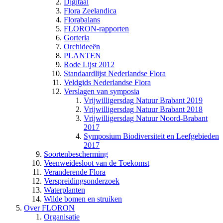
Digitaal
Flora Zeelandica
Florabalans
FLORON-rapporten
Gorteria
Orchideeën
PLANTEN
Rode Lijst 2012
Standaardlijst Nederlandse Flora
Veldgids Nederlandse Flora
Verslagen van symposia
Vrijwilligersdag Natuur Brabant 2019
Vrijwilligersdag Natuur Brabant 2018
Vrijwilligersdag Natuur Noord-Brabant
2017
Symposium Biodiversiteit en Leefgebieden
2017
Soortenbescherming
Veenweidesloot van de Toekomst
Veranderende Flora
Verspreidingsonderzoek
Waterplanten
Wilde bomen en struiken
Over FLORON
Organisatie