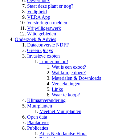
Oeverindex
Staat deze plant er nog?
Veiligheid
VERA App
Verstoringen melden
Vrijwilligerswerk
Witte gebieden
Onderzoek & Advies
Dataconversie NDFF
Green Quays
Invasieve exoten
Tuin er niet in!
Wat is een exoot?
Wat kun je doen?
Materialen & Downloads
Verstekelingen
Links
Waar te koop?
Klimaatverandering
Muurplanten
Meetnet Muurplanten
Open data
Plantadvies
Publicaties
Atlas Nederlandse Flora