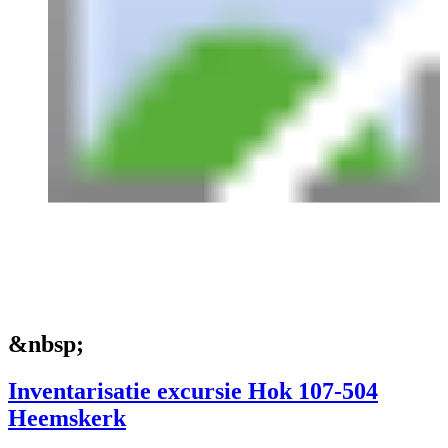
&nbsp;
Inventarisatie excursie Hok 107-504
Heemskerk