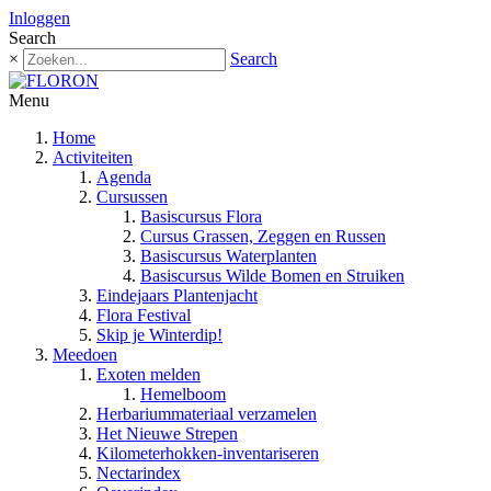
Inloggen
Search
×
Search
Menu
Home
Activiteiten
Agenda
Cursussen
Basiscursus Flora
Cursus Grassen, Zeggen en Russen
Basiscursus Waterplanten
Basiscursus Wilde Bomen en Struiken
Eindejaars Plantenjacht
Flora Festival
Skip je Winterdip!
Meedoen
Exoten melden
Hemelboom
Herbariummateriaal verzamelen
Het Nieuwe Strepen
Kilometerhokken-inventariseren
Nectarindex