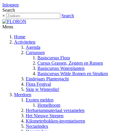
Inloggen
Search
×
Search
Menu
Home
Activiteiten
Agenda
Cursussen
Basiscursus Flora
Cursus Grassen, Zeggen en Russen
Basiscursus Waterplanten
Basiscursus Wilde Bomen en Struiken
Eindejaars Plantenjacht
Flora Festival
Skip je Winterdip!
Meedoen
Exoten melden
Hemelboom
Herbariummateriaal verzamelen
Het Nieuwe Strepen
Kilometerhokken-inventariseren
Nectarindex