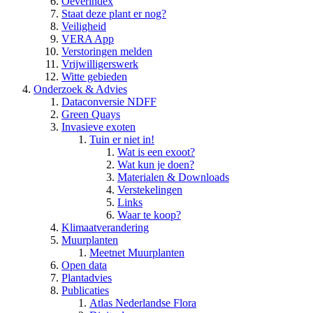
Oeverindex
Staat deze plant er nog?
Veiligheid
VERA App
Verstoringen melden
Vrijwilligerswerk
Witte gebieden
Onderzoek & Advies
Dataconversie NDFF
Green Quays
Invasieve exoten
Tuin er niet in!
Wat is een exoot?
Wat kun je doen?
Materialen & Downloads
Verstekelingen
Links
Waar te koop?
Klimaatverandering
Muurplanten
Meetnet Muurplanten
Open data
Plantadvies
Publicaties
Atlas Nederlandse Flora