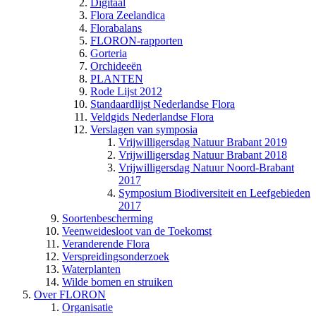
Digitaal
Flora Zeelandica
Florabalans
FLORON-rapporten
Gorteria
Orchideeën
PLANTEN
Rode Lijst 2012
Standaardlijst Nederlandse Flora
Veldgids Nederlandse Flora
Verslagen van symposia
Vrijwilligersdag Natuur Brabant 2019
Vrijwilligersdag Natuur Brabant 2018
Vrijwilligersdag Natuur Noord-Brabant
2017
Symposium Biodiversiteit en Leefgebieden
2017
Soortenbescherming
Veenweidesloot van de Toekomst
Veranderende Flora
Verspreidingsonderzoek
Waterplanten
Wilde bomen en struiken
Over FLORON
Organisatie