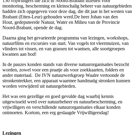
130 vrijwilligers die zich in Noord-Brabant inzetten voor
monitoring, bescherming en kleinschalig beheer van natuurgebieden
hadden zich opgegeven voor deze dag, die dit jaar in het westen van
Brabant (Etten-Leur) gehouden werd.De heer Johan van den
Hout, gedeputeerde Natuur, Water en Milieu van de Provincie
Noord-Brabant, opende de dag.
Daarna ging het gevarieerde programma van lezingen, workshops,
natuurfilms en excursies van start. Van vogels tot vleermuizen, van
vlinders tot vissen, en van grassen tot wantsen, alle soortgroepen
kwamen aan bod!
In de pauzes konden stands van diverse natuurorganisaties bezocht
worden, zowel voor een praatje als voor zoekkaarten, folders en
ander materiaal. De IVN natuurwerkgroep Waalre vertoonde de
stronkentrekker, een apparaat waarmee handmatig stronken kunnen
worden verwijderd uit natuurgebieden.
Het was een gezellige en goed gevulde dag waarbij kennis
uitgewisseld werd over natuurbeheer en natuurbescherming, en
vrijwilligers en verschillende natuurorganisaties elkaar konden
ontmoeten. Kortom, een erg geslaagde Vrijwilligersdag!
Lezingen