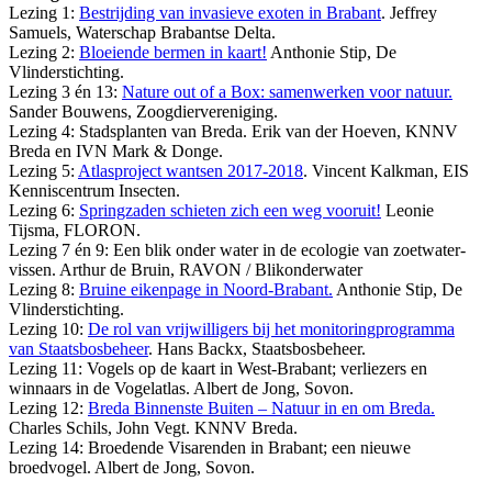
Lezing 1:
Bestrijding van invasieve exoten in Brabant
. Jeffrey
Samuels, Waterschap Brabantse Delta.
Lezing 2:
Bloeiende bermen in kaart!
Anthonie Stip, De
Vlinderstichting.
Lezing 3 én 13:
Nature out of a Box: samenwerken voor natuur.
Sander Bouwens, Zoogdiervereniging.
Lezing 4: Stadsplanten van Breda. Erik van der Hoeven, KNNV
Breda en IVN Mark & Donge.
Lezing 5:
Atlasproject wantsen 2017-2018
. Vincent Kalkman, EIS
Kenniscentrum Insecten.
Lezing 6:
Springzaden schieten zich een weg vooruit!
Leonie
Tijsma, FLORON.
Lezing 7 én 9: Een blik onder water in de ecologie van zoetwater-
vissen. Arthur de Bruin, RAVON / Blikonderwater
Lezing 8:
Bruine eikenpage in Noord-Brabant.
Anthonie Stip, De
Vlinderstichting.
Lezing 10:
De rol van vrijwilligers bij het monitoringprogramma
van Staatsbosbeheer
. Hans Backx, Staatsbosbeheer.
Lezing 11: Vogels op de kaart in West-Brabant; verliezers en
winnaars in de Vogelatlas. Albert de Jong, Sovon.
Lezing 12:
Breda Binnenste Buiten – Natuur in en om Breda.
Charles Schils, John Vegt. KNNV Breda.
Lezing 14: Broedende Visarenden in Brabant; een nieuwe
broedvogel. Albert de Jong, Sovon.