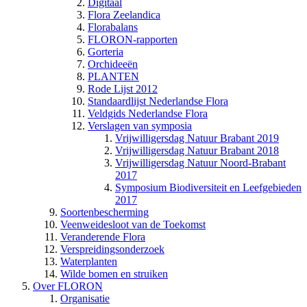
Digitaal
Flora Zeelandica
Florabalans
FLORON-rapporten
Gorteria
Orchideeën
PLANTEN
Rode Lijst 2012
Standaardlijst Nederlandse Flora
Veldgids Nederlandse Flora
Verslagen van symposia
Vrijwilligersdag Natuur Brabant 2019
Vrijwilligersdag Natuur Brabant 2018
Vrijwilligersdag Natuur Noord-Brabant
2017
Symposium Biodiversiteit en Leefgebieden
2017
Soortenbescherming
Veenweidesloot van de Toekomst
Veranderende Flora
Verspreidingsonderzoek
Waterplanten
Wilde bomen en struiken
Over FLORON
Organisatie