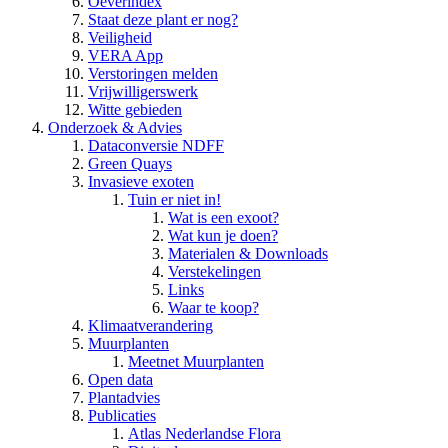
Oeverindex
Staat deze plant er nog?
Veiligheid
VERA App
Verstoringen melden
Vrijwilligerswerk
Witte gebieden
Onderzoek & Advies
Dataconversie NDFF
Green Quays
Invasieve exoten
Tuin er niet in!
Wat is een exoot?
Wat kun je doen?
Materialen & Downloads
Verstekelingen
Links
Waar te koop?
Klimaatverandering
Muurplanten
Meetnet Muurplanten
Open data
Plantadvies
Publicaties
Atlas Nederlandse Flora