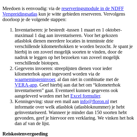
Meedoen is eenvoudig: via de
reserveringsmodule in de NDFF
Verspreidingsatlas
kun je witte gebieden reserveren. Vervolgens
doorloop je de volgende stappen:
Inventariseren: je besteedt -tussen 1 maart en 1 oktober-
maximaal 1 dag aan inventariseren. Voor het gekozen
atlasblok dienen meerdere locaties in tenminste drie
verschillende kilometerhokken te worden bezocht. Je spant je
hierbij in om zoveel mogelijk soorten te vinden, door de
nadruk te leggen op het bezoeken van zoveel mogelijk
verschillende biotopen.
Gegevens invoeren: streeplijsten dienen voor ieder
kilometerhok apart ingevoerd worden via de
waarnemingeninvoer
, al dan niet in combinatie met de
VERA-app
. Geef hierbij aan dat het om “kilometerhok
inventariseren” gaat. Eventueel kunnen gegevens ook
aangeleverd worden met het
Excel formulier
.
Kennisgeving: stuur een mail aan
info@floron.nl
met
informatie over welk atlasblok (atlasbloknummer) je hebt
geïnventariseerd. Wanneer je minder dan 150 soorten hebt
gevonden, geef je hiervoor een verklaring. We vinken het hok
dan af van de lijst.
Reiskostenvergoeding