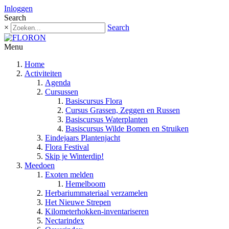
Inloggen
Search
×
Search
Menu
Home
Activiteiten
Agenda
Cursussen
Basiscursus Flora
Cursus Grassen, Zeggen en Russen
Basiscursus Waterplanten
Basiscursus Wilde Bomen en Struiken
Eindejaars Plantenjacht
Flora Festival
Skip je Winterdip!
Meedoen
Exoten melden
Hemelboom
Herbariummateriaal verzamelen
Het Nieuwe Strepen
Kilometerhokken-inventariseren
Nectarindex