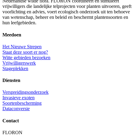
Nederlandse wilde flora. FLORON coördineert en stimuleert
vrijwilligers die landelijke telprojecten voor planten uitvoeren, geeft
voorlichting en advies, voert ecologisch onderzoek uit ten behoeve
van wetenschap, beheer en beleid en beschermt plantensoorten en
hun leefgebieden.
Meedoen
Het Nieuwe Strepen
Staat deze soort er nog?
Witte gebieden bezoeken
Vrijwilligerswerk
Stageplekken
Diensten
Verspreidingsonderzoek
Invasieve exoten
Soortenbescherming
Dataconversie
Contact
FLORON