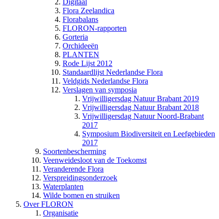
Digitaal
Flora Zeelandica
Florabalans
FLORON-rapporten
Gorteria
Orchideeën
PLANTEN
Rode Lijst 2012
Standaardlijst Nederlandse Flora
Veldgids Nederlandse Flora
Verslagen van symposia
Vrijwilligersdag Natuur Brabant 2019
Vrijwilligersdag Natuur Brabant 2018
Vrijwilligersdag Natuur Noord-Brabant
2017
Symposium Biodiversiteit en Leefgebieden
2017
Soortenbescherming
Veenweidesloot van de Toekomst
Veranderende Flora
Verspreidingsonderzoek
Waterplanten
Wilde bomen en struiken
Over FLORON
Organisatie