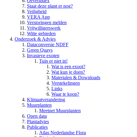
Oeverindex
Staat deze plant er nog?
Veiligheid
VERA App
Verstoringen melden
Vrijwilligerswerk
Witte gebieden
Onderzoek & Advies
Dataconversie NDFF
Green Quays
Invasieve exoten
Tuin er niet in!
Wat is een exoot?
Wat kun je doen?
Materialen & Downloads
Verstekelingen
Links
Waar te koop?
Klimaatverandering
Muurplanten
Meetnet Muurplanten
Open data
Plantadvies
Publicaties
Atlas Nederlandse Flora