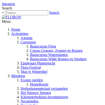
Inloggen
Search
×
Search
Menu
Home
Activiteiten
Agenda
Cursussen
Basiscursus Flora
Cursus Grassen, Zeggen en Russen
Basiscursus Waterplanten
Basiscursus Wilde Bomen en Struiken
Eindejaars Plantenjacht
Flora Festival
Skip je Winterdip!
Meedoen
Exoten melden
Hemelboom
Herbariummateriaal verzamelen
Het Nieuwe Strepen
Kilometerhokken-inventariseren
Nectarindex