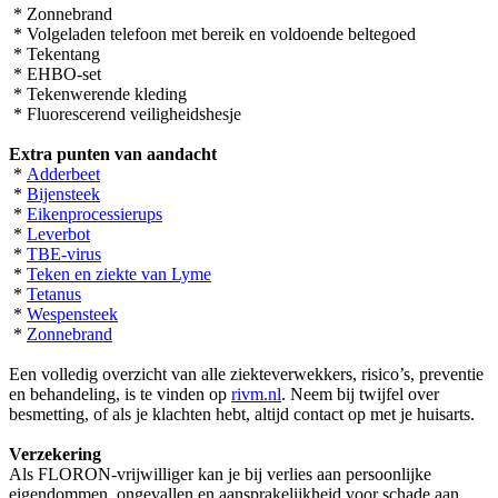
* Zonnebrand
* Volgeladen telefoon met bereik en voldoende beltegoed
* Tekentang
* EHBO-set
* Tekenwerende kleding
* Fluorescerend veiligheidshesje
Extra punten van aandacht
*
Adderbeet
*
Bijensteek
*
Eikenprocessierups
*
Leverbot
*
TBE-virus
*
Teken en ziekte van Lyme
*
Tetanus
*
Wespensteek
*
Zonnebrand
Een volledig overzicht van alle ziekteverwekkers, risico’s, preventie
en behandeling, is te vinden op
rivm.nl
. Neem bij twijfel over
besmetting, of als je klachten hebt, altijd contact op met je huisarts.
Verzekering
Als FLORON-vrijwilliger kan je bij verlies aan persoonlijke
eigendommen, ongevallen en aansprakelijkheid voor schade aan