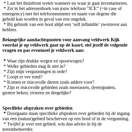
* Laat het thuisfront weten wanneer en waar je gaat inventariseren.
* Zet in het adressenboek van jouw telefoon “ICE” (=in case of
emergency) met het telefoonnummer en naam van degene die
gebeld kan worden in geval van een ongeluk.
* Bij gebruik van een boot altijd een ‘self inflatable’ zwemvest aan
hebben.
Belangrijke aandachtspunten voor aanvang veldwerk Kijk
voordat je op veldwerk gaat op de kaart, stel jezelf de volgende
vragen en pas eventueel je veldwerk aan:
*
Waar zijn drukke wegen en spoorwegen?
* Welke gebieden mag ik niet in?
* Zijn mijn vergunningen in orde?
* Loopt er vee rond?
* Komen er risicovolle dieren zoals adders voor?
* Zijn er risicovolle gebieden zoals moerassen, (leem)putten,
grotere beken, rivieren en dergelijke?
Specifieke afspraken over gebieden
*
Doorgaans staan specifieke afspraken over gebieden bij de ingang
van een (natuur)gebied beschreven op een bord of in de vergunning.
* Twijfel je over een gebied, win dan advies in bij de
terreinbeheerder.