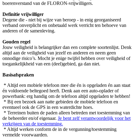
boerenverstand van de FLORON-vrijwilligers.
Definitie vrijwilliger
Degene die - niet bij wijze van beroep - in enig georganiseerd
verband onverplicht en onbetaald werk verricht ten behoeve van
anderen of de samenleving.
Gouden regel
Jouw veiligheid is belangrijker dan een complete soortenlijst. Denk
altijd aan de veiligheid van jezelf en anderen en neem geen
onnodige risico’s. Mocht je enige twijfel hebben over veiligheid of
toegankelijkheid van een (deel)gebied, ga dan niet.
Basisafspraken
* Altijd een mobiele telefoon mee die én is opgeladen én aan staat
én voldoende beltegoed heeft. Denk aan een auto-oplader of
powerbank: erg handig om de telefoon altijd opgeladen te hebben!
* Bij een bezoek aan natte gebieden de mobiele telefoon en
eventueel ook de GPS in een waterdichte hoes.
* Terreinen buiten de paden alleen betreden met toestemming van
de beheerder en/of eigenaar.
Je bent zelf verantwoordelijk voor het
verkrijgen van de toestemming.
* Altijd werken conform de in de vergunning/toestemming
vermelde voorwaarden.