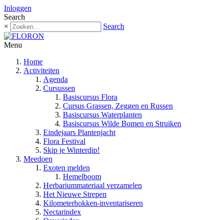
Inloggen
Search
×
Search
Menu
Home
Activiteiten
Agenda
Cursussen
Basiscursus Flora
Cursus Grassen, Zeggen en Russen
Basiscursus Waterplanten
Basiscursus Wilde Bomen en Struiken
Eindejaars Plantenjacht
Flora Festival
Skip je Winterdip!
Meedoen
Exoten melden
Hemelboom
Herbariummateriaal verzamelen
Het Nieuwe Strepen
Kilometerhokken-inventariseren
Nectarindex