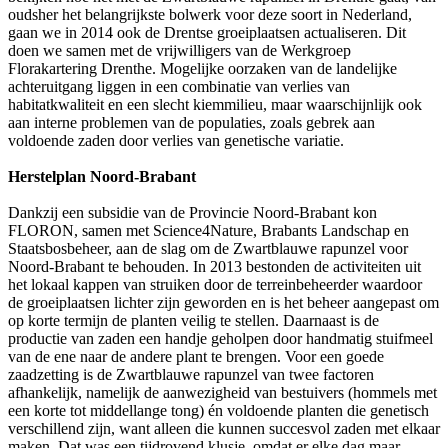
oudsher het belangrijkste bolwerk voor deze soort in Nederland,
gaan we in 2014 ook de Drentse groeiplaatsen actualiseren. Dit
doen we samen met de vrijwilligers van de Werkgroep
Florakartering Drenthe. Mogelijke oorzaken van de landelijke
achteruitgang liggen in een combinatie van verlies van
habitatkwaliteit en een slecht kiemmilieu, maar waarschijnlijk ook
aan interne problemen van de populaties, zoals gebrek aan
voldoende zaden door verlies van genetische variatie.
Herstelplan Noord-Brabant
Dankzij een subsidie van de Provincie Noord-Brabant kon
FLORON, samen met Science4Nature, Brabants Landschap en
Staatsbosbeheer, aan de slag om de Zwartblauwe rapunzel voor
Noord-Brabant te behouden. In 2013 bestonden de activiteiten uit
het lokaal kappen van struiken door de terreinbeheerder waardoor
de groeiplaatsen lichter zijn geworden en is het beheer aangepast om
op korte termijn de planten veilig te stellen. Daarnaast is de
productie van zaden een handje geholpen door handmatig stuifmeel
van de ene naar de andere plant te brengen. Voor een goede
zaadzetting is de Zwartblauwe rapunzel van twee factoren
afhankelijk, namelijk de aanwezigheid van bestuivers (hommels met
een korte tot middellange tong) én voldoende planten die genetisch
verschillend zijn, want alleen die kunnen succesvol zaden met elkaar
maken. Dat was een tijdrovend klusje, omdat er elke dag maar