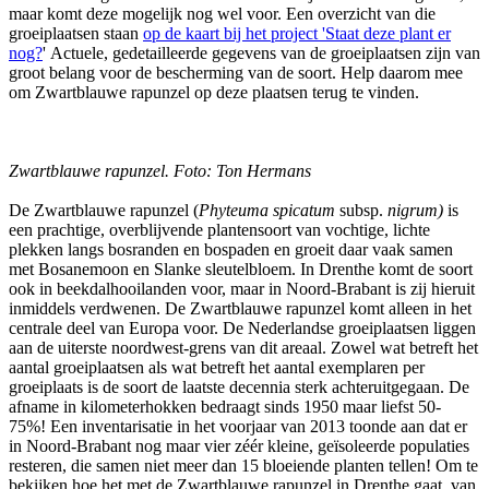
maar komt deze mogelijk nog wel voor. Een overzicht van die
groeiplaatsen staan
op de kaart bij het project 'Staat deze plant er
nog?
' Actuele, gedetailleerde gegevens van de groeiplaatsen zijn van
groot belang voor de bescherming van de soort. Help daarom mee
om Zwartblauwe rapunzel op deze plaatsen terug te vinden.
Zwartblauwe rapunzel. Foto: Ton Hermans
De Zwartblauwe rapunzel (
Phyteuma spicatum
subsp.
nigrum)
is
een prachtige, overblijvende plantensoort van vochtige, lichte
plekken langs bosranden en bospaden en groeit daar vaak samen
met Bosanemoon en Slanke sleutelbloem. In Drenthe komt de soort
ook in beekdalhooilanden voor, maar in Noord-Brabant is zij hieruit
inmiddels verdwenen. De Zwartblauwe rapunzel komt alleen in het
centrale deel van Europa voor. De Nederlandse groeiplaatsen liggen
aan de uiterste noordwest-grens van dit areaal. Zowel wat betreft het
aantal groeiplaatsen als wat betreft het aantal exemplaren per
groeiplaats is de soort de laatste decennia sterk achteruitgegaan. De
afname in kilometerhokken bedraagt sinds 1950 maar liefst 50-
75%! Een inventarisatie in het voorjaar van 2013 toonde aan dat er
in Noord-Brabant nog maar vier zéér kleine, geïsoleerde populaties
resteren, die samen niet meer dan 15 bloeiende planten tellen! Om te
bekijken hoe het met de Zwartblauwe rapunzel in Drenthe gaat, van