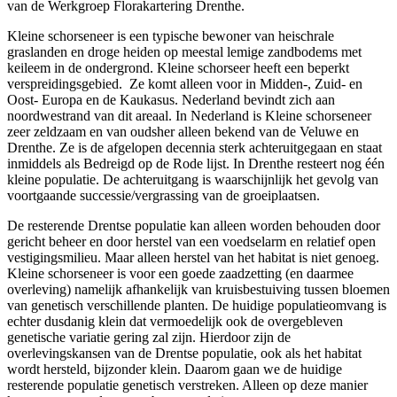
van de Werkgroep Florakartering Drenthe.
Kleine schorseneer is een typische bewoner van heischrale
graslanden en droge heiden op meestal lemige zandbodems met
keileem in de ondergrond. Kleine schorseer heeft een beperkt
verspreidingsgebied. Ze komt alleen voor in Midden-, Zuid- en
Oost- Europa en de Kaukasus. Nederland bevindt zich aan
noordwestrand van dit areaal. In Nederland is Kleine schorseneer
zeer zeldzaam en van oudsher alleen bekend van de Veluwe en
Drenthe. Ze is de afgelopen decennia sterk achteruitgegaan en staat
inmiddels als Bedreigd op de Rode lijst. In Drenthe resteert nog één
kleine populatie. De achteruitgang is waarschijnlijk het gevolg van
voortgaande successie/vergrassing van de groeiplaatsen.
De resterende Drentse populatie kan alleen worden behouden door
gericht beheer en door herstel van een voedselarm en relatief open
vestigingsmilieu. Maar alleen herstel van het habitat is niet genoeg.
Kleine schorseneer is voor een goede zaadzetting (en daarmee
overleving) namelijk afhankelijk van kruisbestuiving tussen bloemen
van genetisch verschillende planten. De huidige populatieomvang is
echter dusdanig klein dat vermoedelijk ook de overgebleven
genetische variatie gering zal zijn. Hierdoor zijn de
overlevingskansen van de Drentse populatie, ook als het habitat
wordt hersteld, bijzonder klein. Daarom gaan we de huidige
resterende populatie genetisch verstreken. Alleen op deze manier