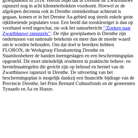
groeiplaatsen in 2014. Hieruit blijkt dat in Drenthe de Zwartblauwe
rapunzel nog in acht kilometerhokken voorkomt. Hoewel ze de
afgelopen decennia ook in Drenthe onmiskenbaar achteruit is
gegaan, komen er in het Drentse Aa-gebied nog steeds enkele grote
rijkbloeiende populaties voor. Een beeld dat rooskleuriger is dan op
voorhand werd ingeschat, zie ook het natuurbericht
‘’Zoeken naar
Zwartblauwe rapunzels’’
. De rijke groeiplaatsen in Drenthe zijn
ondertussen van nationale betekenis en meer dan de moeite waard
om te worden behouden. Om dat doel te bereiken hebben
FLORON, de Werkgroep Florakartering Drenthe en
Staatsbosbeheer de handen ineengeslagen en een beschermingsplan
opgesteld. Dit moet uiteindelijk resulteren in praktische beheer- en
herstelmaatregelen die gericht zijn op behoud en herstel van de
Zwartblauwe rapunzel in Drenthe. De uitvoering van het
beschermingsplan is mogelijk dankzij een financiële bijdrage van de
Provincie Drenthe, het Prins Bernard Cultuurfonds en de gemeenten
Tynaarlo en Aa en Hunze.