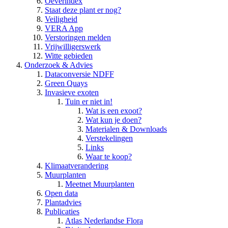
Oeverindex
Staat deze plant er nog?
Veiligheid
VERA App
Verstoringen melden
Vrijwilligerswerk
Witte gebieden
Onderzoek & Advies
Dataconversie NDFF
Green Quays
Invasieve exoten
Tuin er niet in!
Wat is een exoot?
Wat kun je doen?
Materialen & Downloads
Verstekelingen
Links
Waar te koop?
Klimaatverandering
Muurplanten
Meetnet Muurplanten
Open data
Plantadvies
Publicaties
Atlas Nederlandse Flora