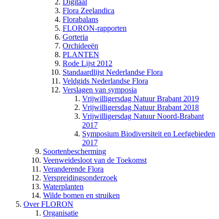
Digitaal
Flora Zeelandica
Florabalans
FLORON-rapporten
Gorteria
Orchideeën
PLANTEN
Rode Lijst 2012
Standaardlijst Nederlandse Flora
Veldgids Nederlandse Flora
Verslagen van symposia
Vrijwilligersdag Natuur Brabant 2019
Vrijwilligersdag Natuur Brabant 2018
Vrijwilligersdag Natuur Noord-Brabant
2017
Symposium Biodiversiteit en Leefgebieden
2017
Soortenbescherming
Veenweidesloot van de Toekomst
Veranderende Flora
Verspreidingsonderzoek
Waterplanten
Wilde bomen en struiken
Over FLORON
Organisatie