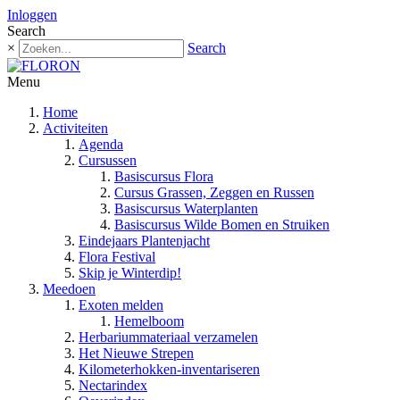
Inloggen
Search
×
Search
Menu
Home
Activiteiten
Agenda
Cursussen
Basiscursus Flora
Cursus Grassen, Zeggen en Russen
Basiscursus Waterplanten
Basiscursus Wilde Bomen en Struiken
Eindejaars Plantenjacht
Flora Festival
Skip je Winterdip!
Meedoen
Exoten melden
Hemelboom
Herbariummateriaal verzamelen
Het Nieuwe Strepen
Kilometerhokken-inventariseren
Nectarindex