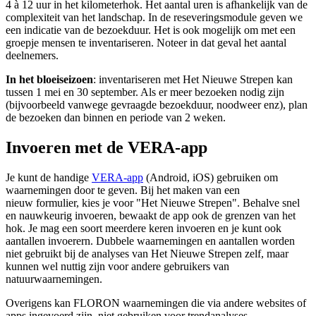
4 à 12 uur in het kilometerhok. Het aantal uren is afhankelijk van de
complexiteit van het landschap. In de reseveringsmodule geven we
een indicatie van de bezoekduur. Het is ook mogelijk om met een
groepje mensen te inventariseren. Noteer in dat geval het aantal
deelnemers.
In het bloeiseizoen
: inventariseren met Het Nieuwe Strepen kan
tussen 1 mei en 30 september. Als er meer bezoeken nodig zijn
(bijvoorbeeld vanwege gevraagde bezoekduur, noodweer enz), plan
de bezoeken dan binnen en periode van 2 weken.
Invoeren met de VERA-app
Je kunt de handige
VERA-app
(Android, iOS) gebruiken om
waarnemingen door te geven. Bij het maken van een
nieuw formulier, kies je voor "Het Nieuwe Strepen". Behalve snel
en nauwkeurig invoeren, bewaakt de app ook de grenzen van het
hok. Je mag een soort meerdere keren invoeren en je kunt ook
aantallen invoerern. Dubbele waarnemingen en aantallen worden
niet gebruikt bij de analyses van Het Nieuwe Strepen zelf, maar
kunnen wel nuttig zijn voor andere gebruikers van
natuurwaarnemingen.
Overigens kan FLORON waarnemingen die via andere websites of
apps ingevoerd zijn, niet gebruiken voor trendanalyses.