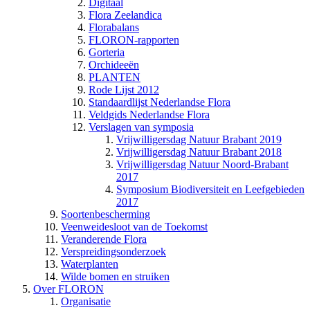
Digitaal
Flora Zeelandica
Florabalans
FLORON-rapporten
Gorteria
Orchideeën
PLANTEN
Rode Lijst 2012
Standaardlijst Nederlandse Flora
Veldgids Nederlandse Flora
Verslagen van symposia
Vrijwilligersdag Natuur Brabant 2019
Vrijwilligersdag Natuur Brabant 2018
Vrijwilligersdag Natuur Noord-Brabant
2017
Symposium Biodiversiteit en Leefgebieden
2017
Soortenbescherming
Veenweidesloot van de Toekomst
Veranderende Flora
Verspreidingsonderzoek
Waterplanten
Wilde bomen en struiken
Over FLORON
Organisatie