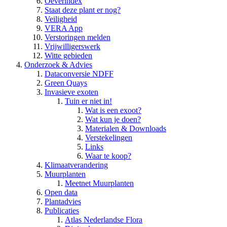
Oeverindex
Staat deze plant er nog?
Veiligheid
VERA App
Verstoringen melden
Vrijwilligerswerk
Witte gebieden
Onderzoek & Advies
Dataconversie NDFF
Green Quays
Invasieve exoten
Tuin er niet in!
Wat is een exoot?
Wat kun je doen?
Materialen & Downloads
Verstekelingen
Links
Waar te koop?
Klimaatverandering
Muurplanten
Meetnet Muurplanten
Open data
Plantadvies
Publicaties
Atlas Nederlandse Flora