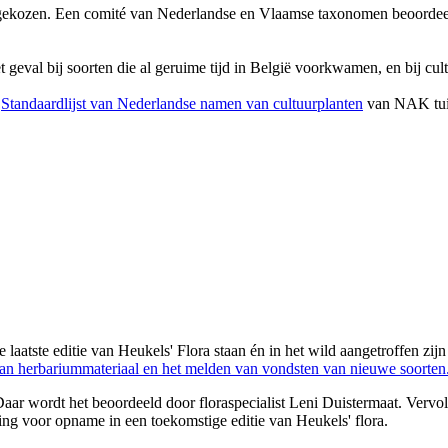
ekozen. Een comité van Nederlandse en Vlaamse taxonomen beoordeelt 
 geval bij soorten die al geruime tijd in België voorkwamen, en bij cu
e
Standaardlijst van Nederlandse namen van cultuurplanten
van NAK tu
 laatste editie van Heukels' Flora staan én in het wild aangetroffen zij
an herbariummateriaal en het melden van vondsten van nieuwe soorten
aar wordt het beoordeeld door floraspecialist Leni Duistermaat. Vervol
g voor opname in een toekomstige editie van Heukels' flora.