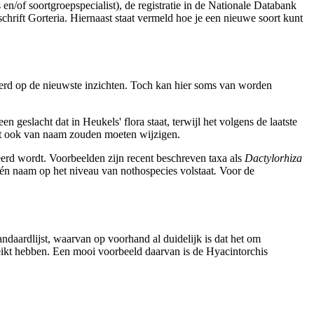
n/of soortgroepspecialist), de registratie in de Nationale Databank
rift Gorteria. Hiernaast staat vermeld hoe je een nieuwe soort kunt
seerd op de nieuwste inzichten. Toch kan hier soms van worden
geslacht dat in Heukels' flora staat, terwijl het volgens de laatste
jst ook van naam zouden moeten wijzigen.
eerd wordt. Voorbeelden zijn recent beschreven taxa als
Dactylorhiza
één naam op het niveau van nothospecies volstaat
.
Voor de
andaardlijst, waarvan op voorhand al duidelijk is dat het om
reikt hebben. Een mooi voorbeeld daarvan is de Hyacintorchis