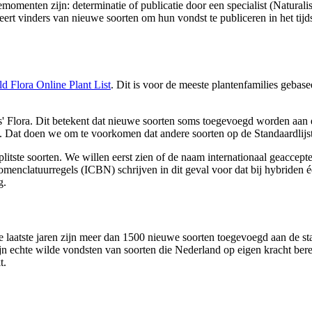
enten zijn: determinatie of publicatie door een specialist (Naturalis e
vinders van nieuwe soorten om hun vondst te publiceren in het tijdsch
d Flora Online Plant List
. Dit is voor de meeste plantenfamilies geba
' Flora. Dit betekent dat nieuwe soorten soms toegevoegd worden aan een 
en. Dat doen we om te voorkomen dat andere soorten op de Standaardli
tste soorten. We willen eerst zien of de naam internationaal geaccept
menclatuurregels (ICBN) schrijven in dit geval voor dat bij hybriden 
g.
De laatste jaren zijn meer dan 1500 nieuwe soorten toegevoegd aan de st
ijn echte wilde vondsten van soorten die Nederland op eigen kracht be
t.