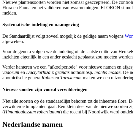
Nieuwe plantensoorten worden niet zomaar geaccepteerd. De controlemom
Flora en Fauna en het valideren van waarnemingen. FLORON stimuleert 
melden.
Systematische indeling en naamgeving
De Standaardlijst volgt zoveel mogelijk de geldige naam volgens
Worl
afgeweken.
Voor de genera volgen we de indeling uit de laatste editie van Heukels
inzichten eigenlijk in een ander geslacht geplaatst zou moeten word
Verder hanteren we een "afkoelperiode" voor nieuwe namen en afgespli
vadorum
en
Dactylorhiza
x
grandis
nothosubsp.
montis-mosae.
De no
apomictische genera
Rubus
en
Taraxacum
maken we een uitzonderin
Nieuwe soorten zijn vooral verwilderingen
Niet alle soorten op de standaardlijst behoren tot de inheemse flora. 
verwilderde tuinplanten gaat. Een klein deel van de nieuwe soorten z
(
Himantoglossum robertianum
) die recent bij Noordwijk werd ontdek
Nederlandse namen