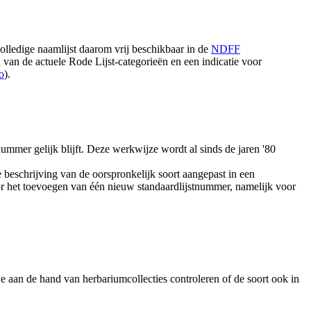
lledige naamlijst daarom vrij beschikbaar in de
NDFF
van de actuele Rode Lijst-categorieën en een indicatie voor
o
).
mmer gelijk blijft. Deze werkwijze wordt al sinds de jaren '80
 beschrijving van de oorspronkelijk soort aangepast in een
oor het toevoegen van één nieuw standaardlijstnummer, namelijk voor
 aan de hand van herbariumcollecties controleren of de soort ook in