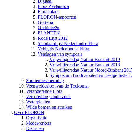
Digitaal
Flora Zeelandica
Florabalans
FLORON-rapporten
Gorteria
Orchideeën
PLANTEN
Rode Lijst 2012
Standaardlijst Nederlandse Flora
Veldgids Nederlandse Flora
Verslagen van symposia
Vrijwilligersdag Natuur Brabant 2019
Vrijwilligersdag Natuur Brabant 2018
Vrijwilligersdag Natuur Noord-Brabant 201
Symposium Biodiversiteit en Leefgebieden
Soortenbescherming
Veenweidesloot van de Toekomst
Veranderende Flora
Verspreidingsonderzoek
Waterplanten
Wilde bomen en struiken
Over FLORON
Organisatie
Medewerkers
Districten