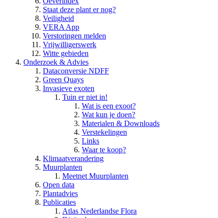
Oeverindex
Staat deze plant er nog?
Veiligheid
VERA App
Verstoringen melden
Vrijwilligerswerk
Witte gebieden
Onderzoek & Advies
Dataconversie NDFF
Green Quays
Invasieve exoten
Tuin er niet in!
Wat is een exoot?
Wat kun je doen?
Materialen & Downloads
Verstekelingen
Links
Waar te koop?
Klimaatverandering
Muurplanten
Meetnet Muurplanten
Open data
Plantadvies
Publicaties
Atlas Nederlandse Flora