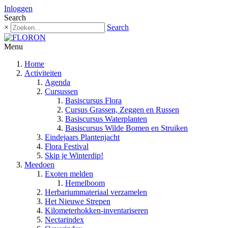
Inloggen
Search
×
Search
Menu
Home
Activiteiten
Agenda
Cursussen
Basiscursus Flora
Cursus Grassen, Zeggen en Russen
Basiscursus Waterplanten
Basiscursus Wilde Bomen en Struiken
Eindejaars Plantenjacht
Flora Festival
Skip je Winterdip!
Meedoen
Exoten melden
Hemelboom
Herbariummateriaal verzamelen
Het Nieuwe Strepen
Kilometerhokken-inventariseren
Nectarindex