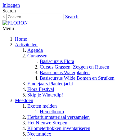
Inloggen
Search
×
Search
Menu
Home
Activiteiten
Agenda
Cursussen
Basiscursus Flora
Cursus Grassen, Zeggen en Russen
Basiscursus Waterplanten
Basiscursus Wilde Bomen en Struiken
Eindejaars Plantenjacht
Flora Festival
Skip je Winterdip!
Meedoen
Exoten melden
Hemelboom
Herbariummateriaal verzamelen
Het Nieuwe Strepen
Kilometerhokken-inventariseren
Nectarindex