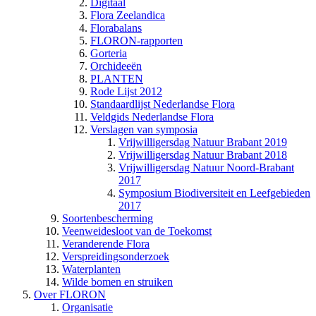
Digitaal
Flora Zeelandica
Florabalans
FLORON-rapporten
Gorteria
Orchideeën
PLANTEN
Rode Lijst 2012
Standaardlijst Nederlandse Flora
Veldgids Nederlandse Flora
Verslagen van symposia
Vrijwilligersdag Natuur Brabant 2019
Vrijwilligersdag Natuur Brabant 2018
Vrijwilligersdag Natuur Noord-Brabant
2017
Symposium Biodiversiteit en Leefgebieden
2017
Soortenbescherming
Veenweidesloot van de Toekomst
Veranderende Flora
Verspreidingsonderzoek
Waterplanten
Wilde bomen en struiken
Over FLORON
Organisatie