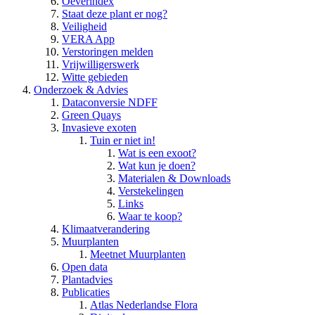
Oeverindex
Staat deze plant er nog?
Veiligheid
VERA App
Verstoringen melden
Vrijwilligerswerk
Witte gebieden
Onderzoek & Advies
Dataconversie NDFF
Green Quays
Invasieve exoten
Tuin er niet in!
Wat is een exoot?
Wat kun je doen?
Materialen & Downloads
Verstekelingen
Links
Waar te koop?
Klimaatverandering
Muurplanten
Meetnet Muurplanten
Open data
Plantadvies
Publicaties
Atlas Nederlandse Flora