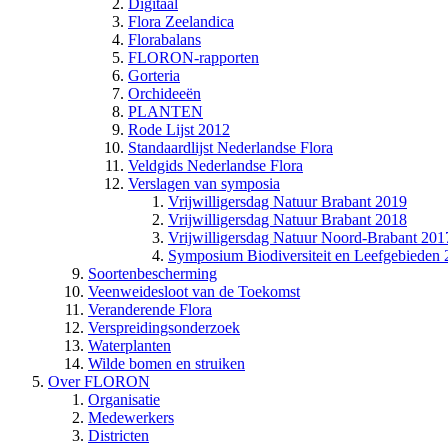
Digitaal
Flora Zeelandica
Florabalans
FLORON-rapporten
Gorteria
Orchideeën
PLANTEN
Rode Lijst 2012
Standaardlijst Nederlandse Flora
Veldgids Nederlandse Flora
Verslagen van symposia
Vrijwilligersdag Natuur Brabant 2019
Vrijwilligersdag Natuur Brabant 2018
Vrijwilligersdag Natuur Noord-Brabant 201
Symposium Biodiversiteit en Leefgebieden
Soortenbescherming
Veenweidesloot van de Toekomst
Veranderende Flora
Verspreidingsonderzoek
Waterplanten
Wilde bomen en struiken
Over FLORON
Organisatie
Medewerkers
Districten