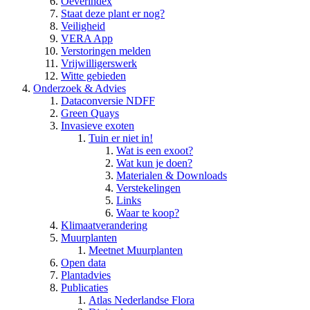
Oeverindex
Staat deze plant er nog?
Veiligheid
VERA App
Verstoringen melden
Vrijwilligerswerk
Witte gebieden
Onderzoek & Advies
Dataconversie NDFF
Green Quays
Invasieve exoten
Tuin er niet in!
Wat is een exoot?
Wat kun je doen?
Materialen & Downloads
Verstekelingen
Links
Waar te koop?
Klimaatverandering
Muurplanten
Meetnet Muurplanten
Open data
Plantadvies
Publicaties
Atlas Nederlandse Flora