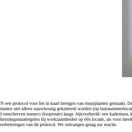
een protocol voor het in kaart brengen van muurplanten gemaakt. De 
urplanten niet alleen nauwkeurig gekarteerd worden (op huisnummerloca
ed omschreven transect (looproute) langs -bijvoorbeeld- een kademuur,
eschermingsmaatregelen bij werkzaamheden op één locatie, als voor mee
erbeteringen van dit protocol. We ontvangen graag uw reactie.