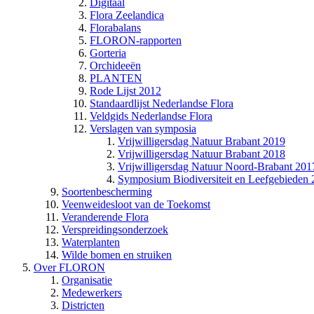
Digitaal
Flora Zeelandica
Florabalans
FLORON-rapporten
Gorteria
Orchideeën
PLANTEN
Rode Lijst 2012
Standaardlijst Nederlandse Flora
Veldgids Nederlandse Flora
Verslagen van symposia
Vrijwilligersdag Natuur Brabant 2019
Vrijwilligersdag Natuur Brabant 2018
Vrijwilligersdag Natuur Noord-Brabant 201
Symposium Biodiversiteit en Leefgebieden
Soortenbescherming
Veenweidesloot van de Toekomst
Veranderende Flora
Verspreidingsonderzoek
Waterplanten
Wilde bomen en struiken
Over FLORON
Organisatie
Medewerkers
Districten