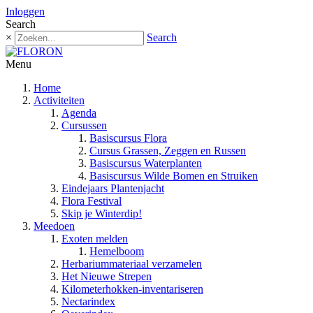
Inloggen
Search
×
Search
Menu
Home
Activiteiten
Agenda
Cursussen
Basiscursus Flora
Cursus Grassen, Zeggen en Russen
Basiscursus Waterplanten
Basiscursus Wilde Bomen en Struiken
Eindejaars Plantenjacht
Flora Festival
Skip je Winterdip!
Meedoen
Exoten melden
Hemelboom
Herbariummateriaal verzamelen
Het Nieuwe Strepen
Kilometerhokken-inventariseren
Nectarindex