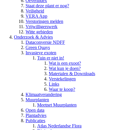
Oeverindex
Staat deze plant er nog?
Veiligheid
VERA App
Verstoringen melden
Vrijwilligerswerk
Witte gebieden
Onderzoek & Advies
Dataconversie NDFF
Green Quays
Invasieve exoten
Tuin er niet in!
Wat is een exoot?
Wat kun je doen?
Materialen & Downloads
Verstekelingen
Links
Waar te koop?
Klimaatverandering
Muurplanten
Meetnet Muurplanten
Open data
Plantadvies
Publicaties
Atlas Nederlandse Flora