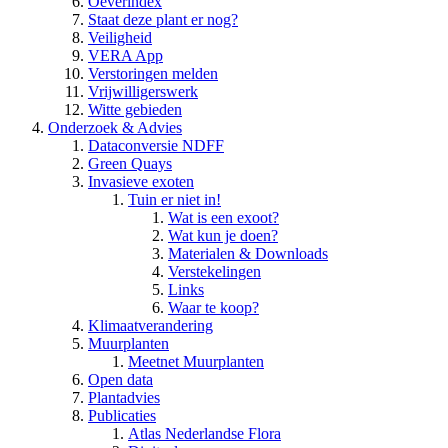
Oeverindex
Staat deze plant er nog?
Veiligheid
VERA App
Verstoringen melden
Vrijwilligerswerk
Witte gebieden
Onderzoek & Advies
Dataconversie NDFF
Green Quays
Invasieve exoten
Tuin er niet in!
Wat is een exoot?
Wat kun je doen?
Materialen & Downloads
Verstekelingen
Links
Waar te koop?
Klimaatverandering
Muurplanten
Meetnet Muurplanten
Open data
Plantadvies
Publicaties
Atlas Nederlandse Flora