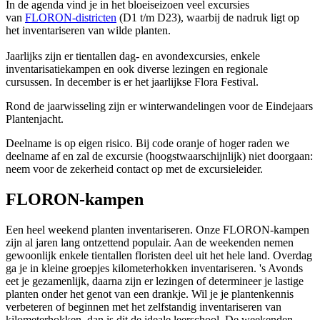
In de agenda vind je in het bloeiseizoen veel excursies
van
FLORON-districten
(D1 t/m D23), waarbij de nadruk ligt op
het inventariseren van wilde planten.
Jaarlijks zijn er tientallen dag- en avondexcursies, enkele
inventarisatiekampen en ook diverse lezingen en regionale
cursussen. In december is er het jaarlijkse Flora Festival.
Rond de jaarwisseling zijn er winterwandelingen voor de Eindejaars
Plantenjacht.
Deelname is op eigen risico. Bij code oranje of hoger raden we
deelname af en zal de excursie (hoogstwaarschijnlijk) niet doorgaan:
neem voor de zekerheid contact op met de excursieleider.
FLORON-kampen
Een heel weekend planten inventariseren. Onze FLORON-kampen
zijn al jaren lang ontzettend populair. Aan de weekenden nemen
gewoonlijk enkele tientallen floristen deel uit het hele land. Overdag
ga je in kleine groepjes kilometerhokken inventariseren. 's Avonds
eet je gezamenlijk, daarna zijn er lezingen of determineer je lastige
planten onder het genot van een drankje. Wil je je plantenkennis
verbeteren of beginnen met het zelfstandig inventariseren van
kilometerhokken, dan is dit de ideale leerschool. De weekenden