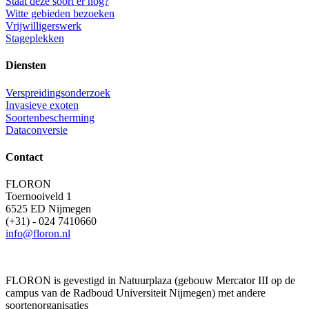
Staat deze soort er nog?
Witte gebieden bezoeken
Vrijwilligerswerk
Stageplekken
Diensten
Verspreidingsonderzoek
Invasieve exoten
Soortenbescherming
Dataconversie
Contact
FLORON
Toernooiveld 1
6525 ED Nijmegen
(+31) - 024 7410660
info@floron.nl
FLORON is gevestigd in Natuurplaza (gebouw Mercator III op de
campus van de Radboud Universiteit Nijmegen) met andere
soortenorganisaties