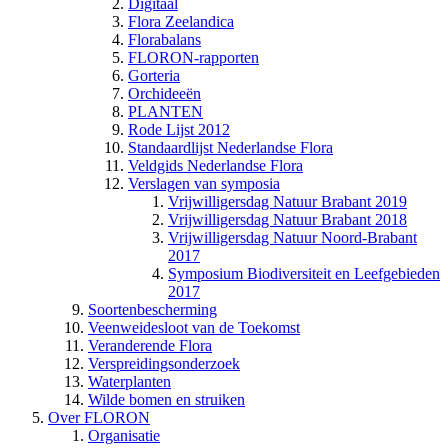
Digitaal
Flora Zeelandica
Florabalans
FLORON-rapporten
Gorteria
Orchideeën
PLANTEN
Rode Lijst 2012
Standaardlijst Nederlandse Flora
Veldgids Nederlandse Flora
Verslagen van symposia
Vrijwilligersdag Natuur Brabant 2019
Vrijwilligersdag Natuur Brabant 2018
Vrijwilligersdag Natuur Noord-Brabant
2017
Symposium Biodiversiteit en Leefgebieden
2017
Soortenbescherming
Veenweidesloot van de Toekomst
Veranderende Flora
Verspreidingsonderzoek
Waterplanten
Wilde bomen en struiken
Over FLORON
Organisatie