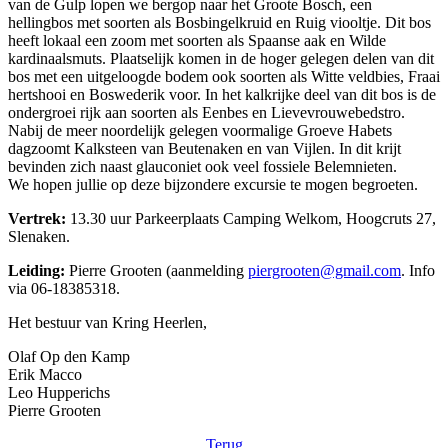
van de Gulp lopen we bergop naar het Groote Bosch, een
hellingbos met soorten als Bosbingelkruid en Ruig viooltje. Dit bos
heeft lokaal een zoom met soorten als Spaanse aak en Wilde
kardinaalsmuts. Plaatselijk komen in de hoger gelegen delen van dit
bos met een uitgeloogde bodem ook soorten als Witte veldbies, Fraai
hertshooi en Boswederik voor. In het kalkrijke deel van dit bos is de
ondergroei rijk aan soorten als Eenbes en Lievevrouwebedstro.
Nabij de meer noordelijk gelegen voormalige Groeve Habets
dagzoomt Kalksteen van Beutenaken en van Vijlen. In dit krijt
bevinden zich naast glauconiet ook veel fossiele Belemnieten.
We hopen jullie op deze bijzondere excursie te mogen begroeten.
Vertrek:
13.30 uur Parkeerplaats Camping Welkom, Hoogcruts 27,
Slenaken.
Leiding:
Pierre Grooten (aanmelding
piergrooten@gmail.com
. Info
via 06-18385318.
Het bestuur van Kring Heerlen,
Olaf Op den Kamp
Erik Macco
Leo Hupperichs
Pierre Grooten
Terug