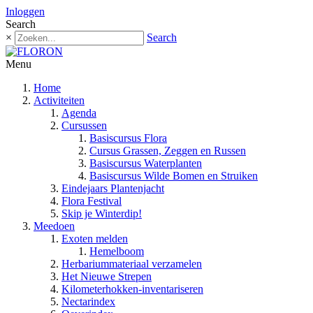
Inloggen
Search
×
Search
Menu
Home
Activiteiten
Agenda
Cursussen
Basiscursus Flora
Cursus Grassen, Zeggen en Russen
Basiscursus Waterplanten
Basiscursus Wilde Bomen en Struiken
Eindejaars Plantenjacht
Flora Festival
Skip je Winterdip!
Meedoen
Exoten melden
Hemelboom
Herbariummateriaal verzamelen
Het Nieuwe Strepen
Kilometerhokken-inventariseren
Nectarindex