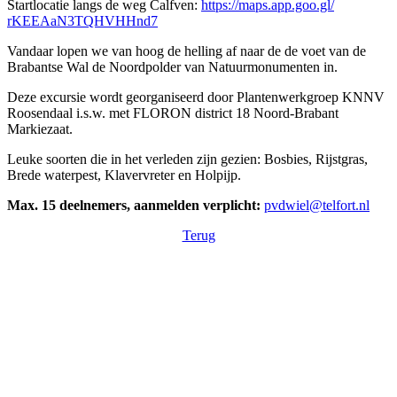
Startlocatie langs de weg Calfven:
https://maps.app.goo.gl/
rKEEAaN3TQHVHHnd7
Vandaar lopen we van hoog de helling af naar de de voet van de
Brabantse Wal de Noordpolder van Natuurmonumenten in.
Deze excursie wordt georganiseerd door Plantenwerkgroep KNNV
Roosendaal i.s.w. met FLORON district 18 Noord-Brabant
Markiezaat.
Leuke soorten die in het verleden zijn gezien: Bosbies, Rijstgras,
Brede waterpest, Klavervreter en Holpijp.
Max. 15 deelnemers, aanmelden verplicht:
pvdwiel@telfort.nl
Terug