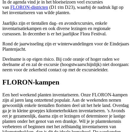
In de agenda vind je in het bloeiseizoen veel excursies
van
FLORON-districten
(D1 t/m D23), waarbij de nadruk ligt op
het inventariseren van wilde planten.
Jaarlijks zijn er tientallen dag- en avondexcursies, enkele
inventarisatiekampen en ook diverse lezingen en regionale
cursussen. In december is er het jaarlijkse Flora Festival.
Rond de jaarwisseling zijn er winterwandelingen voor de Eindejaars
Plantenjacht.
Deelname is op eigen risico. Bij code oranje of hoger raden we
deelname af en zal de excursie (hoogstwaarschijnlijk) niet doorgaan:
neem voor de zekerheid contact op met de excursieleider.
FLORON-kampen
Een heel weekend planten inventariseren. Onze FLORON-kampen
zijn al jaren lang ontzettend populair. Aan de weekenden nemen
gewoonlijk enkele tientallen floristen deel uit het hele land. Overdag
ga je in kleine groepjes kilometerhokken inventariseren. 's Avonds
eet je gezamenlijk, daarna zijn er lezingen of determineer je lastige
planten onder het genot van een drankje. Wil je je plantenkennis
verbeteren of beginnen met het zelfstandig inventariseren van
kilometerhokken, dan is dit de ideale leerschool. De weekenden