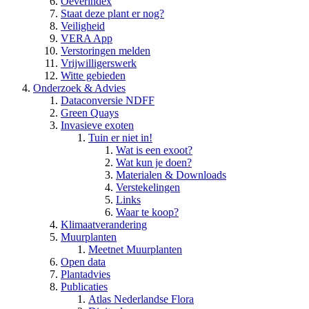
Oeverindex
Staat deze plant er nog?
Veiligheid
VERA App
Verstoringen melden
Vrijwilligerswerk
Witte gebieden
Onderzoek & Advies
Dataconversie NDFF
Green Quays
Invasieve exoten
Tuin er niet in!
Wat is een exoot?
Wat kun je doen?
Materialen & Downloads
Verstekelingen
Links
Waar te koop?
Klimaatverandering
Muurplanten
Meetnet Muurplanten
Open data
Plantadvies
Publicaties
Atlas Nederlandse Flora