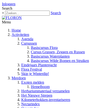
Inloggen
Search
×
Search
Menu
Home
Activiteiten
Agenda
Cursussen
Basiscursus Flora
Cursus Grassen, Zeggen en Russen
Basiscursus Waterplanten
Basiscursus Wilde Bomen en Struiken
Eindejaars Plantenjacht
Flora Festival
Skip je Winterdip!
Meedoen
Exoten melden
Hemelboom
Herbariummateriaal verzamelen
Het Nieuwe Strepen
Kilometerhokken-inventariseren
Nectarindex