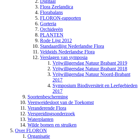
Digitaal
Flora Zeelandica
Florabalans
FLORON-rapporten
Gorteria
Orchideeën
PLANTEN
Rode Lijst 2012
Standaardlijst Nederlandse Flora
Veldgids Nederlandse Flora
Verslagen van symposia
Vrijwilligersdag Natuur Brabant 2019
Vrijwilligersdag Natuur Brabant 2018
Vrijwilligersdag Natuur Noord-Brabant
2017
Symposium Biodiversiteit en Leefgebieden
2017
Soortenbescherming
Veenweidesloot van de Toekomst
Veranderende Flora
Verspreidingsonderzoek
Waterplanten
Wilde bomen en struiken
Over FLORON
Organisatie