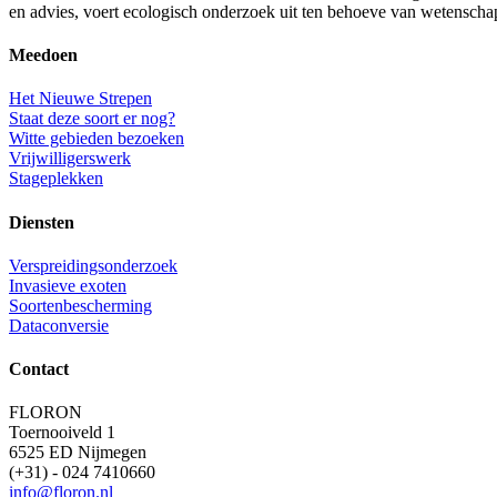
en advies, voert ecologisch onderzoek uit ten behoeve van wetenscha
Meedoen
Het Nieuwe Strepen
Staat deze soort er nog?
Witte gebieden bezoeken
Vrijwilligerswerk
Stageplekken
Diensten
Verspreidingsonderzoek
Invasieve exoten
Soortenbescherming
Dataconversie
Contact
FLORON
Toernooiveld 1
6525 ED Nijmegen
(+31) - 024 7410660
info@floron.nl