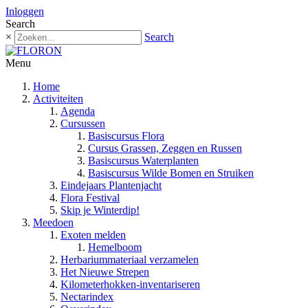
Inloggen
Search
×
Search
Menu
Home
Activiteiten
Agenda
Cursussen
Basiscursus Flora
Cursus Grassen, Zeggen en Russen
Basiscursus Waterplanten
Basiscursus Wilde Bomen en Struiken
Eindejaars Plantenjacht
Flora Festival
Skip je Winterdip!
Meedoen
Exoten melden
Hemelboom
Herbariummateriaal verzamelen
Het Nieuwe Strepen
Kilometerhokken-inventariseren
Nectarindex