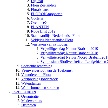
Digitaal
Flora Zeelandica
Florabalans
FLORON-rapporten
Gorteria
Orchideeën
PLANTEN
Rode Lijst 2012
Standaardlijst Nederlandse Flora
Veldgids Nederlandse Flora
Verslagen van symposia
Vrijwilligersdag Natuur Brabant 2019
Vrijwilligersdag Natuur Brabant 2018
Vrijwilligersdag Natuur Noord-Brabant 201
Symposium Biodiversiteit en Leefgebieden
Soortenbescherming
Veenweidesloot van de Toekomst
Veranderende Flora
Verspreidingsonderzoek
Waterplanten
Wilde bomen en struiken
Over FLORON
Organisatie
Medewerkers
Districten