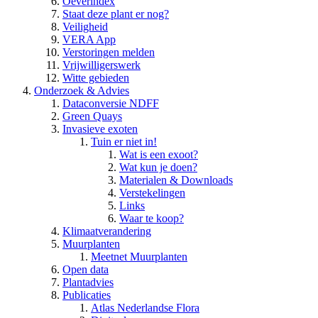
Oeverindex
Staat deze plant er nog?
Veiligheid
VERA App
Verstoringen melden
Vrijwilligerswerk
Witte gebieden
Onderzoek & Advies
Dataconversie NDFF
Green Quays
Invasieve exoten
Tuin er niet in!
Wat is een exoot?
Wat kun je doen?
Materialen & Downloads
Verstekelingen
Links
Waar te koop?
Klimaatverandering
Muurplanten
Meetnet Muurplanten
Open data
Plantadvies
Publicaties
Atlas Nederlandse Flora