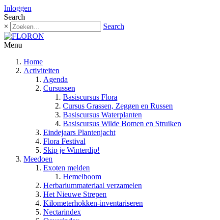
Inloggen
Search
×
Search
Menu
Home
Activiteiten
Agenda
Cursussen
Basiscursus Flora
Cursus Grassen, Zeggen en Russen
Basiscursus Waterplanten
Basiscursus Wilde Bomen en Struiken
Eindejaars Plantenjacht
Flora Festival
Skip je Winterdip!
Meedoen
Exoten melden
Hemelboom
Herbariummateriaal verzamelen
Het Nieuwe Strepen
Kilometerhokken-inventariseren
Nectarindex