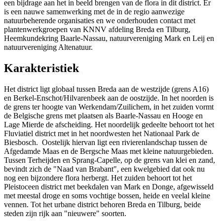
een bijdrage aan het in beeld brengen van de flora in dit district. Er
is een nauwe samenwerking met de in de regio aanwezige
natuurbeherende organisaties en we onderhouden contact met
plantenwerkgroepen van KNNV afdeling Breda en Tilburg,
Heemkundekring Baarle-Nassau, natuurvereniging Mark en Leij en
natuurvereniging Altenatuur.
Karakteristiek
Het district ligt globaal tussen Breda aan de westzijde (grens A16)
en Berkel-Enschot/Hilvarenbeek aan de oostzijde. In het noorden is
de grens ter hoogte van Werkendam/Zuilichem, in het zuiden vormt
de Belgische grens met plaatsen als Baarle-Nassau en Hooge en
Lage Mierde de afscheiding. Het noordelijk gedeelte behoort tot het
Fluviatiel district met in het noordwesten het Nationaal Park de
Biesbosch. Oostelijk hiervan ligt een rivierenlandschap tussen de
Afgedamde Maas en de Bergsche Maas met kleine natuurgebieden.
Tussen Terheijden en Sprang-Capelle, op de grens van klei en zand,
bevindt zich de "Naad van Brabant", een kwelgebied dat ook nu
nog een bijzondere flora herbergt. Het zuiden behoort tot het
Pleistoceen district met beekdalen van Mark en Donge, afgewisseld
met meestal droge en soms vochtige bossen, heide en veelal kleine
vennen. Tot het urbane district behoren Breda en Tilburg, beide
steden zijn rijk aan "nieuwere" soorten.