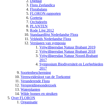
Digitaal
Flora Zeelandica
Florabalans
FLORON-rapporten
Gorteria
Orchideeën
PLANTEN
Rode Lijst 2012
Standaardlijst Nederlandse Flora
Veldgids Nederlandse Flora
Verslagen van symposia
Vrijwilligersdag Natuur Brabant 2019
Vrijwilligersdag Natuur Brabant 2018
Vrijwilligersdag Natuur Noord-Brabant
2017
Symposium Biodiversiteit en Leefgebieden
2017
Soortenbescherming
Veenweidesloot van de Toekomst
Veranderende Flora
Verspreidingsonderzoek
Waterplanten
Wilde bomen en struiken
Over FLORON
Organisatie