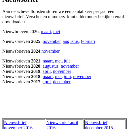
Aan de actieve floristen sturen we een aantal keer per jaar een
nieuwsbrief. Verschenen nummers kunt u hieronder bekijken en/of
downloaden.
Nieuwbrieven 2026:
maart
;
mei
Nieuwsbrieven
2025
:
november
,
augustus
,
februari
Nieuwsbrieven
2024
:
november
Nieuwsbrieven
2021
:
maart
,
mei,
juli
Nieuwsbrieven
2020
:
augustus
,
november
Nieuwsbrieven
2019
:
april
,
november
Nieuwsbrieven
2018
:
maart
,
mei
,
juni
,
november
Nieuwsbrieven
2017
:
april
,
december
Nieuwsbrief
Nieuwsbrief april
Nieuwsbrief
november 2016
2016
december 2015