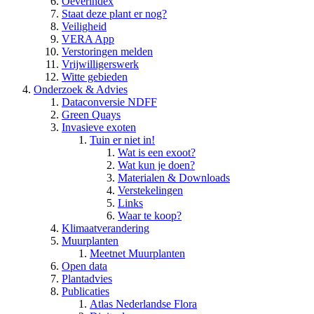
Oeverindex
Staat deze plant er nog?
Veiligheid
VERA App
Verstoringen melden
Vrijwilligerswerk
Witte gebieden
Onderzoek & Advies
Dataconversie NDFF
Green Quays
Invasieve exoten
Tuin er niet in!
Wat is een exoot?
Wat kun je doen?
Materialen & Downloads
Verstekelingen
Links
Waar te koop?
Klimaatverandering
Muurplanten
Meetnet Muurplanten
Open data
Plantadvies
Publicaties
Atlas Nederlandse Flora