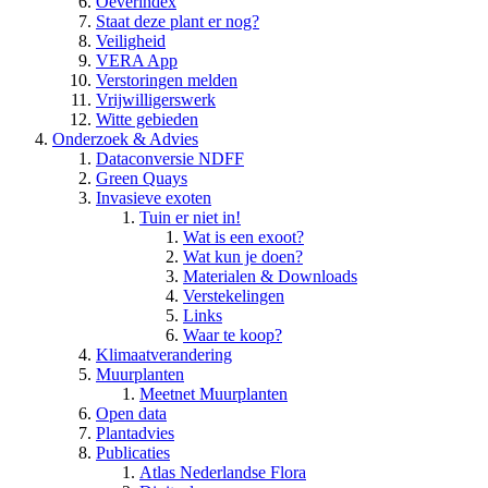
Oeverindex
Staat deze plant er nog?
Veiligheid
VERA App
Verstoringen melden
Vrijwilligerswerk
Witte gebieden
Onderzoek & Advies
Dataconversie NDFF
Green Quays
Invasieve exoten
Tuin er niet in!
Wat is een exoot?
Wat kun je doen?
Materialen & Downloads
Verstekelingen
Links
Waar te koop?
Klimaatverandering
Muurplanten
Meetnet Muurplanten
Open data
Plantadvies
Publicaties
Atlas Nederlandse Flora