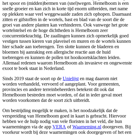
het spoor en (midden)bermen van (snel)wegen. Hemelboom is een
snelle groeier en kan zich in korte tijd enorm uitbreiden, met name
op plekken waar veel weggewaaide zaden zich ophopen. Daarnaast
zitten er gifstoffen in de wortels, bast en blad van de soort die de
groei van andere planten kan verhinderen. Ook vanwege het grote
wortelstelsel en de hoge dichtheden is Hemelboom zeer
concurrentiekrachtig. De zaailingen kunnen zich opmerkelijk goed
vestigen tussen kieren van plaveisel en muren en de wortels kunnen
hier schade aan toebrengen. Ten slotte kunnen de bladeren en
bloemen bij aanraking een allergische reactie aan de huid
toebrengen en kunnen de pollen tot hooikoortsklachten leiden.
Allemaal redenen waarom Hemelboom als invasieve en ongewenste
exoot te boek staat in Nederland.
Sinds 2019 staat de soort op de
Unielijst
en mag daarom niet
worden verhandeld, vervoerd of aangeplant. Voor gemeenten,
provincies en andere terreinbeheerders betekent dit ook dat
Hemelboom bestreden moet worden, of dat in ieder geval moet
worden voorkomen dat de soort zich uitbreidt.
Om bestrijding mogelijk te maken, is het noodzakelijk dat de
verspreiding van Hemelboom goed in kaart is gebracht. Hiervoor
hebben we de hulp nodig van vele floristen in het veld, die hun
waarnemingen via de app
VERA
of
Waarneming.nl
doorgeven. Bij
voorkeur wordt bij deze waarnemingen ook doorgegeven of het een