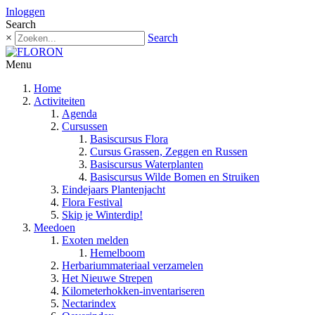
Inloggen
Search
×
Search
Menu
Home
Activiteiten
Agenda
Cursussen
Basiscursus Flora
Cursus Grassen, Zeggen en Russen
Basiscursus Waterplanten
Basiscursus Wilde Bomen en Struiken
Eindejaars Plantenjacht
Flora Festival
Skip je Winterdip!
Meedoen
Exoten melden
Hemelboom
Herbariummateriaal verzamelen
Het Nieuwe Strepen
Kilometerhokken-inventariseren
Nectarindex