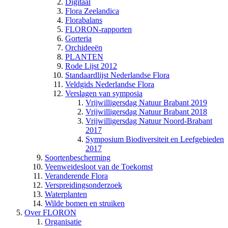
Digitaal
Flora Zeelandica
Florabalans
FLORON-rapporten
Gorteria
Orchideeën
PLANTEN
Rode Lijst 2012
Standaardlijst Nederlandse Flora
Veldgids Nederlandse Flora
Verslagen van symposia
Vrijwilligersdag Natuur Brabant 2019
Vrijwilligersdag Natuur Brabant 2018
Vrijwilligersdag Natuur Noord-Brabant
2017
Symposium Biodiversiteit en Leefgebieden
2017
Soortenbescherming
Veenweidesloot van de Toekomst
Veranderende Flora
Verspreidingsonderzoek
Waterplanten
Wilde bomen en struiken
Over FLORON
Organisatie