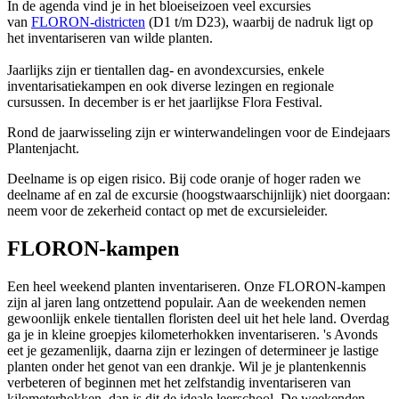
In de agenda vind je in het bloeiseizoen veel excursies
van
FLORON-districten
(D1 t/m D23), waarbij de nadruk ligt op
het inventariseren van wilde planten.
Jaarlijks zijn er tientallen dag- en avondexcursies, enkele
inventarisatiekampen en ook diverse lezingen en regionale
cursussen. In december is er het jaarlijkse Flora Festival.
Rond de jaarwisseling zijn er winterwandelingen voor de Eindejaars
Plantenjacht.
Deelname is op eigen risico. Bij code oranje of hoger raden we
deelname af en zal de excursie (hoogstwaarschijnlijk) niet doorgaan:
neem voor de zekerheid contact op met de excursieleider.
FLORON-kampen
Een heel weekend planten inventariseren. Onze FLORON-kampen
zijn al jaren lang ontzettend populair. Aan de weekenden nemen
gewoonlijk enkele tientallen floristen deel uit het hele land. Overdag
ga je in kleine groepjes kilometerhokken inventariseren. 's Avonds
eet je gezamenlijk, daarna zijn er lezingen of determineer je lastige
planten onder het genot van een drankje. Wil je je plantenkennis
verbeteren of beginnen met het zelfstandig inventariseren van
kilometerhokken, dan is dit de ideale leerschool. De weekenden