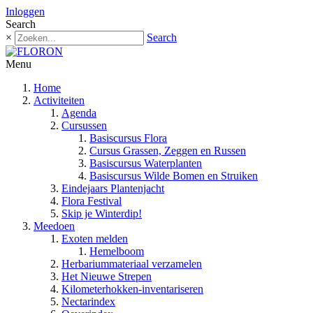
Inloggen
Search
×
Search
Menu
Home
Activiteiten
Agenda
Cursussen
Basiscursus Flora
Cursus Grassen, Zeggen en Russen
Basiscursus Waterplanten
Basiscursus Wilde Bomen en Struiken
Eindejaars Plantenjacht
Flora Festival
Skip je Winterdip!
Meedoen
Exoten melden
Hemelboom
Herbariummateriaal verzamelen
Het Nieuwe Strepen
Kilometerhokken-inventariseren
Nectarindex