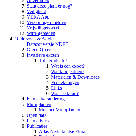
Oeverindex
Staat deze plant er nog?
Veiligheid
VERA App
Verstoringen melden
Vrijwilligerswerk
Witte gebieden
Onderzoek & Advies
Dataconversie NDFF
Green Quays
Invasieve exoten
Tuin er niet in!
Wat is een exoot?
Wat kun je doen?
Materialen & Downloads
Verstekelingen
Links
Waar te koop?
Klimaatverandering
Muurplanten
Meetnet Muurplanten
Open data
Plantadvies
Publicaties
Atlas Nederlandse Flora