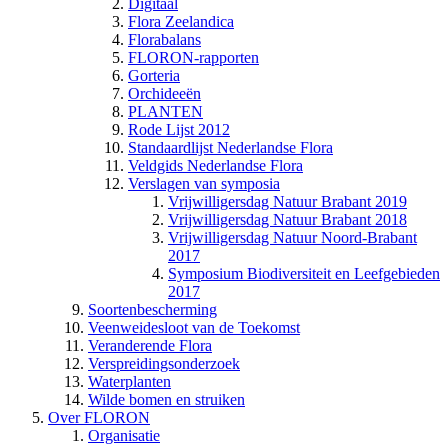
Digitaal
Flora Zeelandica
Florabalans
FLORON-rapporten
Gorteria
Orchideeën
PLANTEN
Rode Lijst 2012
Standaardlijst Nederlandse Flora
Veldgids Nederlandse Flora
Verslagen van symposia
Vrijwilligersdag Natuur Brabant 2019
Vrijwilligersdag Natuur Brabant 2018
Vrijwilligersdag Natuur Noord-Brabant
2017
Symposium Biodiversiteit en Leefgebieden
2017
Soortenbescherming
Veenweidesloot van de Toekomst
Veranderende Flora
Verspreidingsonderzoek
Waterplanten
Wilde bomen en struiken
Over FLORON
Organisatie