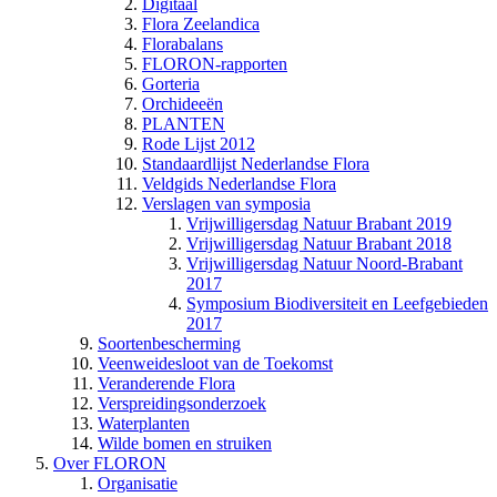
Digitaal
Flora Zeelandica
Florabalans
FLORON-rapporten
Gorteria
Orchideeën
PLANTEN
Rode Lijst 2012
Standaardlijst Nederlandse Flora
Veldgids Nederlandse Flora
Verslagen van symposia
Vrijwilligersdag Natuur Brabant 2019
Vrijwilligersdag Natuur Brabant 2018
Vrijwilligersdag Natuur Noord-Brabant
2017
Symposium Biodiversiteit en Leefgebieden
2017
Soortenbescherming
Veenweidesloot van de Toekomst
Veranderende Flora
Verspreidingsonderzoek
Waterplanten
Wilde bomen en struiken
Over FLORON
Organisatie