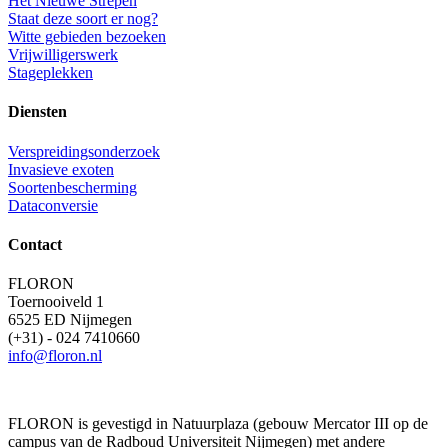
Het Nieuwe Strepen
Staat deze soort er nog?
Witte gebieden bezoeken
Vrijwilligerswerk
Stageplekken
Diensten
Verspreidingsonderzoek
Invasieve exoten
Soortenbescherming
Dataconversie
Contact
FLORON
Toernooiveld 1
6525 ED Nijmegen
(+31) - 024 7410660
info@floron.nl
FLORON is gevestigd in Natuurplaza (gebouw Mercator III op de
campus van de Radboud Universiteit Nijmegen) met andere