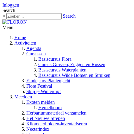
Inloggen
Search
×
Search
Menu
Home
Activiteiten
Agenda
Cursussen
Basiscursus Flora
Cursus Grassen, Zeggen en Russen
Basiscursus Waterplanten
Basiscursus Wilde Bomen en Struiken
Eindejaars Plantenjacht
Flora Festival
Skip je Winterdip!
Meedoen
Exoten melden
Hemelboom
Herbariummateriaal verzamelen
Het Nieuwe Strepen
Kilometerhokken-inventariseren
Nectarindex