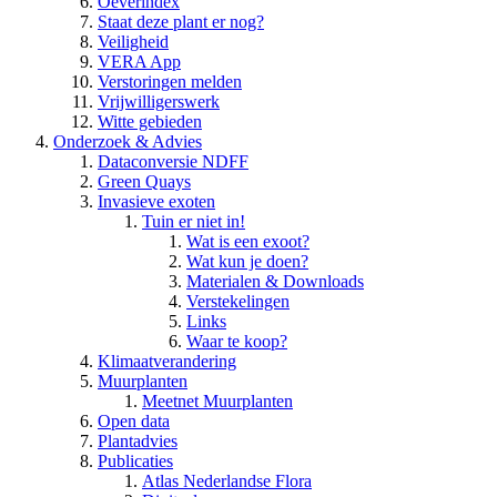
Oeverindex
Staat deze plant er nog?
Veiligheid
VERA App
Verstoringen melden
Vrijwilligerswerk
Witte gebieden
Onderzoek & Advies
Dataconversie NDFF
Green Quays
Invasieve exoten
Tuin er niet in!
Wat is een exoot?
Wat kun je doen?
Materialen & Downloads
Verstekelingen
Links
Waar te koop?
Klimaatverandering
Muurplanten
Meetnet Muurplanten
Open data
Plantadvies
Publicaties
Atlas Nederlandse Flora