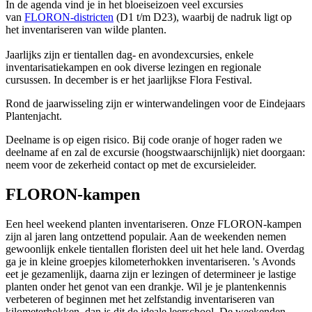
In de agenda vind je in het bloeiseizoen veel excursies
van
FLORON-districten
(D1 t/m D23), waarbij de nadruk ligt op
het inventariseren van wilde planten.
Jaarlijks zijn er tientallen dag- en avondexcursies, enkele
inventarisatiekampen en ook diverse lezingen en regionale
cursussen. In december is er het jaarlijkse Flora Festival.
Rond de jaarwisseling zijn er winterwandelingen voor de Eindejaars
Plantenjacht.
Deelname is op eigen risico. Bij code oranje of hoger raden we
deelname af en zal de excursie (hoogstwaarschijnlijk) niet doorgaan:
neem voor de zekerheid contact op met de excursieleider.
FLORON-kampen
Een heel weekend planten inventariseren. Onze FLORON-kampen
zijn al jaren lang ontzettend populair. Aan de weekenden nemen
gewoonlijk enkele tientallen floristen deel uit het hele land. Overdag
ga je in kleine groepjes kilometerhokken inventariseren. 's Avonds
eet je gezamenlijk, daarna zijn er lezingen of determineer je lastige
planten onder het genot van een drankje. Wil je je plantenkennis
verbeteren of beginnen met het zelfstandig inventariseren van
kilometerhokken, dan is dit de ideale leerschool. De weekenden