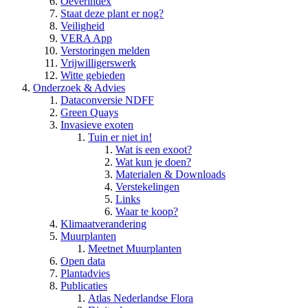
Oeverindex
Staat deze plant er nog?
Veiligheid
VERA App
Verstoringen melden
Vrijwilligerswerk
Witte gebieden
Onderzoek & Advies
Dataconversie NDFF
Green Quays
Invasieve exoten
Tuin er niet in!
Wat is een exoot?
Wat kun je doen?
Materialen & Downloads
Verstekelingen
Links
Waar te koop?
Klimaatverandering
Muurplanten
Meetnet Muurplanten
Open data
Plantadvies
Publicaties
Atlas Nederlandse Flora