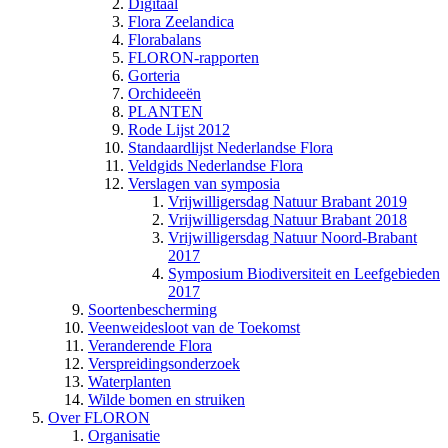
Digitaal
Flora Zeelandica
Florabalans
FLORON-rapporten
Gorteria
Orchideeën
PLANTEN
Rode Lijst 2012
Standaardlijst Nederlandse Flora
Veldgids Nederlandse Flora
Verslagen van symposia
Vrijwilligersdag Natuur Brabant 2019
Vrijwilligersdag Natuur Brabant 2018
Vrijwilligersdag Natuur Noord-Brabant
2017
Symposium Biodiversiteit en Leefgebieden
2017
Soortenbescherming
Veenweidesloot van de Toekomst
Veranderende Flora
Verspreidingsonderzoek
Waterplanten
Wilde bomen en struiken
Over FLORON
Organisatie