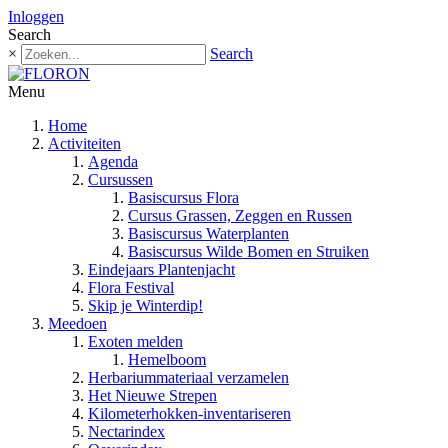
Inloggen
Search
×
Search
Menu
Home
Activiteiten
Agenda
Cursussen
Basiscursus Flora
Cursus Grassen, Zeggen en Russen
Basiscursus Waterplanten
Basiscursus Wilde Bomen en Struiken
Eindejaars Plantenjacht
Flora Festival
Skip je Winterdip!
Meedoen
Exoten melden
Hemelboom
Herbariummateriaal verzamelen
Het Nieuwe Strepen
Kilometerhokken-inventariseren
Nectarindex