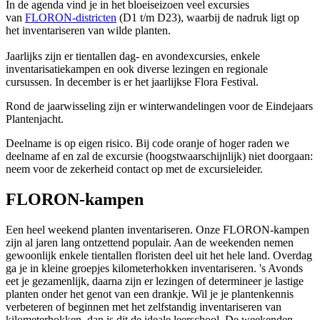
In de agenda vind je in het bloeiseizoen veel excursies
van
FLORON-districten
(D1 t/m D23), waarbij de nadruk ligt op
het inventariseren van wilde planten.
Jaarlijks zijn er tientallen dag- en avondexcursies, enkele
inventarisatiekampen en ook diverse lezingen en regionale
cursussen. In december is er het jaarlijkse Flora Festival.
Rond de jaarwisseling zijn er winterwandelingen voor de Eindejaars
Plantenjacht.
Deelname is op eigen risico. Bij code oranje of hoger raden we
deelname af en zal de excursie (hoogstwaarschijnlijk) niet doorgaan:
neem voor de zekerheid contact op met de excursieleider.
FLORON-kampen
Een heel weekend planten inventariseren. Onze FLORON-kampen
zijn al jaren lang ontzettend populair. Aan de weekenden nemen
gewoonlijk enkele tientallen floristen deel uit het hele land. Overdag
ga je in kleine groepjes kilometerhokken inventariseren. 's Avonds
eet je gezamenlijk, daarna zijn er lezingen of determineer je lastige
planten onder het genot van een drankje. Wil je je plantenkennis
verbeteren of beginnen met het zelfstandig inventariseren van
kilometerhokken, dan is dit de ideale leerschool. De weekenden