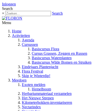
Inloggen
Search
×
Search
Menu
Home
Activiteiten
Agenda
Cursussen
Basiscursus Flora
Cursus Grassen, Zeggen en Russen
Basiscursus Waterplanten
Basiscursus Wilde Bomen en Struiken
Eindejaars Plantenjacht
Flora Festival
Skip je Winterdip!
Meedoen
Exoten melden
Hemelboom
Herbariummateriaal verzamelen
Het Nieuwe Strepen
Kilometerhokken-inventariseren
Nectarindex