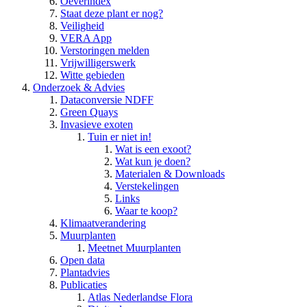
Oeverindex
Staat deze plant er nog?
Veiligheid
VERA App
Verstoringen melden
Vrijwilligerswerk
Witte gebieden
Onderzoek & Advies
Dataconversie NDFF
Green Quays
Invasieve exoten
Tuin er niet in!
Wat is een exoot?
Wat kun je doen?
Materialen & Downloads
Verstekelingen
Links
Waar te koop?
Klimaatverandering
Muurplanten
Meetnet Muurplanten
Open data
Plantadvies
Publicaties
Atlas Nederlandse Flora