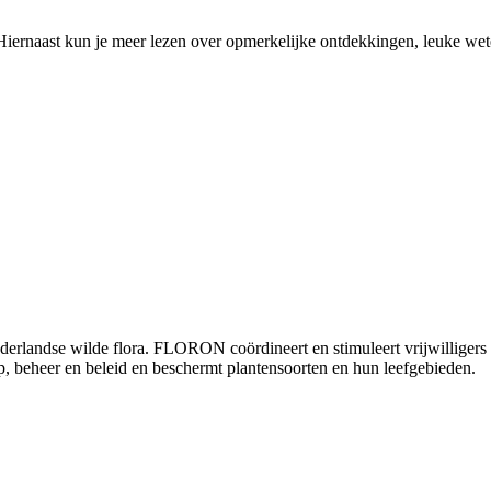
en. Hiernaast kun je meer lezen over opmerkelijke ontdekkingen, leuke
andse wilde flora. FLORON coördineert en stimuleert vrijwilligers die 
p, beheer en beleid en beschermt plantensoorten en hun leefgebieden.