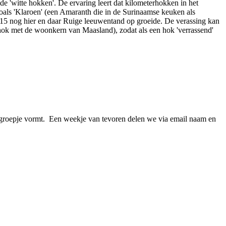
 'witte hokken'. De ervaring leert dat kilometerhokken in het
zoals 'Klaroen' (een Amaranth die in de Surinaamse keuken als
015 nog hier en daar Ruige leeuwentand op groeide. De verassing kan
 hok met de woonkern van Maasland), zodat als een hok 'verrassend'
tsgroepje vormt. Een weekje van tevoren delen we via email naam en