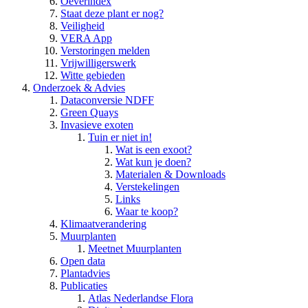
Oeverindex
Staat deze plant er nog?
Veiligheid
VERA App
Verstoringen melden
Vrijwilligerswerk
Witte gebieden
Onderzoek & Advies
Dataconversie NDFF
Green Quays
Invasieve exoten
Tuin er niet in!
Wat is een exoot?
Wat kun je doen?
Materialen & Downloads
Verstekelingen
Links
Waar te koop?
Klimaatverandering
Muurplanten
Meetnet Muurplanten
Open data
Plantadvies
Publicaties
Atlas Nederlandse Flora