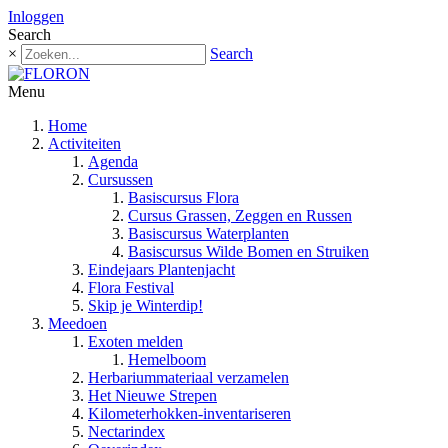
Inloggen
Search
×
Search
Menu
Home
Activiteiten
Agenda
Cursussen
Basiscursus Flora
Cursus Grassen, Zeggen en Russen
Basiscursus Waterplanten
Basiscursus Wilde Bomen en Struiken
Eindejaars Plantenjacht
Flora Festival
Skip je Winterdip!
Meedoen
Exoten melden
Hemelboom
Herbariummateriaal verzamelen
Het Nieuwe Strepen
Kilometerhokken-inventariseren
Nectarindex