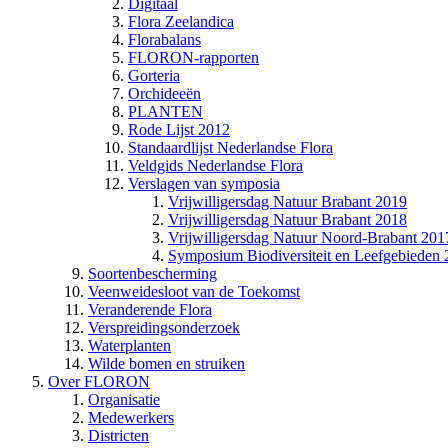
Digitaal
Flora Zeelandica
Florabalans
FLORON-rapporten
Gorteria
Orchideeën
PLANTEN
Rode Lijst 2012
Standaardlijst Nederlandse Flora
Veldgids Nederlandse Flora
Verslagen van symposia
Vrijwilligersdag Natuur Brabant 2019
Vrijwilligersdag Natuur Brabant 2018
Vrijwilligersdag Natuur Noord-Brabant 201
Symposium Biodiversiteit en Leefgebieden
Soortenbescherming
Veenweidesloot van de Toekomst
Veranderende Flora
Verspreidingsonderzoek
Waterplanten
Wilde bomen en struiken
Over FLORON
Organisatie
Medewerkers
Districten