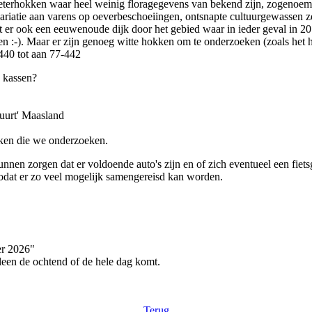
eterhokken waar heel weinig floragegevens van bekend zijn, zogenoemde
 variatie aan varens op oeverbeschoeiingen, ontsnapte cultuurgewassen 
t er ook een eeuwenoude dijk door het gebied waar in ieder geval in 2
men :-). Maar er zijn genoeg witte hokken om te onderzoeken (zoals het
440 tot aan 77-442
de kassen?
uurt' Maasland
ken die we onderzoeken.
nnen zorgen dat er voldoende auto's zijn en of zich eventueel een fie
dat er zo veel mogelijk samengereisd kan worden.
er 2026"
leen de ochtend of de hele dag komt.
Terug