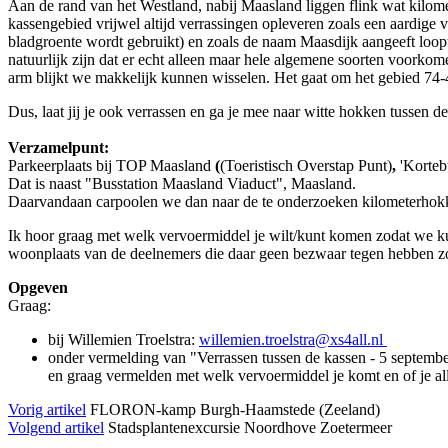
Aan de rand van het Westland, nabij Maasland liggen flink wat kilom
kassengebied vrijwel altijd verrassingen opleveren zoals een aardige
bladgroente wordt gebruikt) en zoals de naam Maasdijk aangeeft loop
natuurlijk zijn dat er echt alleen maar hele algemene soorten voorko
arm blijkt we makkelijk kunnen wisselen. Het gaat om het gebied 74-
Dus, laat jij je ook verrassen en ga je mee naar witte hokken tussen 
Verzamelpunt:
Parkeerplaats bij TOP Maasland
(
(Toeristisch Overstap Punt)
,
'Korteb
Dat is naast "Busstation Maasland Viaduct", Maasland.
Daarvandaan carpoolen we dan naar de te onderzoeken kilometerhok
Ik hoor graag met welk vervoermiddel je wilt/kunt komen zodat we ku
woonplaats van de deelnemers die daar geen bezwaar tegen hebben zo
Opgeven
Graag:
bij Willemien Troelstra:
willemien.troelstra@xs4all.nl
onder vermelding van "Verrassen tussen de kassen - 5 septemb
en graag vermelden met welk vervoermiddel je komt en of je al
Vorig artikel
FLORON-kamp Burgh-Haamstede (Zeeland)
Volgend artikel
Stadsplantenexcursie Noordhove Zoetermeer