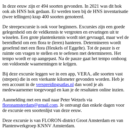
In deze eeuw zijn er 494 soorten gevonden. In 2021 was dit hok
ook als HNS hok gedaan. Er werden toen bij de HNS inventarisatie
(twee tellingen) krap 400 soorten genoteerd.
De streepexcursie is ook voor beginners. Excursies zijn een goede
gelegenheid om de veldkennis te vergroten en ervaringen uit te
wisselen. Een grote plantenkennis wordt niet gevraagd, maar wel de
bereidheid om een flora te (leren) hanteren. Determineren wordt
geoefend met een flora (Heukels of Eggelte). Tot de pauze is er
ruimte om vragen te stellen en te oefenen met determineren. Het
tempo wordt er op aangepast. Na de pauze gaat het tempo omhoog
om voldoende waarnemingen te krijgen.
Bij deze excursie leggen we in een app, VERA, alle soorten vast
(strepen) die in een vierkante kilometer gevonden worden. Heb je
een account in de
verspreidingsatlas.nl
dan word je als
medewaarnemer toegevoegd en kan je de resultaten online inzien.
Aanmelding met een mail naar Peter Wetzels via
floronamsterdam@gmail.com
. Je ontvangt dan enkele dagen voor
de excursie een soortenlijst van deze eeuw.
Deze excursie is van FLORON-district Groot Amsterdam en van
Plantenwerkgroep KNNV Amsterdam.