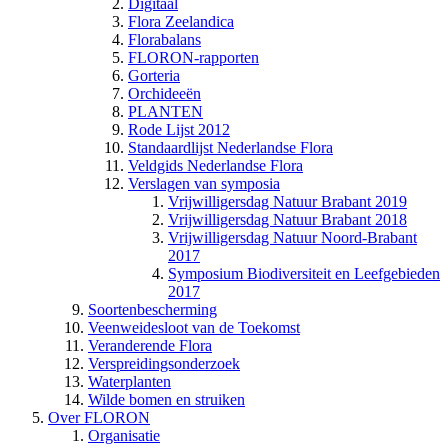
Digitaal
Flora Zeelandica
Florabalans
FLORON-rapporten
Gorteria
Orchideeën
PLANTEN
Rode Lijst 2012
Standaardlijst Nederlandse Flora
Veldgids Nederlandse Flora
Verslagen van symposia
Vrijwilligersdag Natuur Brabant 2019
Vrijwilligersdag Natuur Brabant 2018
Vrijwilligersdag Natuur Noord-Brabant
2017
Symposium Biodiversiteit en Leefgebieden
2017
Soortenbescherming
Veenweidesloot van de Toekomst
Veranderende Flora
Verspreidingsonderzoek
Waterplanten
Wilde bomen en struiken
Over FLORON
Organisatie