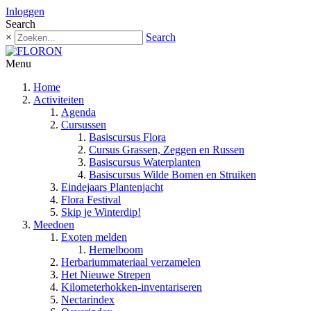
Inloggen
Search
×
Search
Menu
Home
Activiteiten
Agenda
Cursussen
Basiscursus Flora
Cursus Grassen, Zeggen en Russen
Basiscursus Waterplanten
Basiscursus Wilde Bomen en Struiken
Eindejaars Plantenjacht
Flora Festival
Skip je Winterdip!
Meedoen
Exoten melden
Hemelboom
Herbariummateriaal verzamelen
Het Nieuwe Strepen
Kilometerhokken-inventariseren
Nectarindex