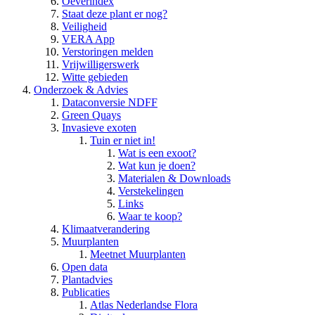
Oeverindex
Staat deze plant er nog?
Veiligheid
VERA App
Verstoringen melden
Vrijwilligerswerk
Witte gebieden
Onderzoek & Advies
Dataconversie NDFF
Green Quays
Invasieve exoten
Tuin er niet in!
Wat is een exoot?
Wat kun je doen?
Materialen & Downloads
Verstekelingen
Links
Waar te koop?
Klimaatverandering
Muurplanten
Meetnet Muurplanten
Open data
Plantadvies
Publicaties
Atlas Nederlandse Flora