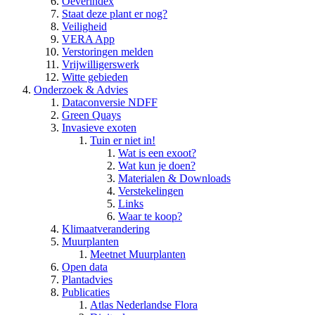
Oeverindex
Staat deze plant er nog?
Veiligheid
VERA App
Verstoringen melden
Vrijwilligerswerk
Witte gebieden
Onderzoek & Advies
Dataconversie NDFF
Green Quays
Invasieve exoten
Tuin er niet in!
Wat is een exoot?
Wat kun je doen?
Materialen & Downloads
Verstekelingen
Links
Waar te koop?
Klimaatverandering
Muurplanten
Meetnet Muurplanten
Open data
Plantadvies
Publicaties
Atlas Nederlandse Flora