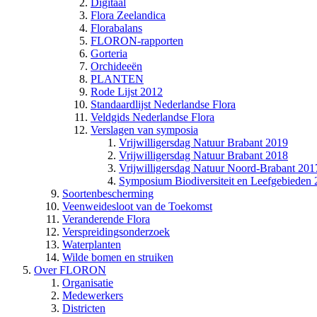
Digitaal
Flora Zeelandica
Florabalans
FLORON-rapporten
Gorteria
Orchideeën
PLANTEN
Rode Lijst 2012
Standaardlijst Nederlandse Flora
Veldgids Nederlandse Flora
Verslagen van symposia
Vrijwilligersdag Natuur Brabant 2019
Vrijwilligersdag Natuur Brabant 2018
Vrijwilligersdag Natuur Noord-Brabant 201
Symposium Biodiversiteit en Leefgebieden
Soortenbescherming
Veenweidesloot van de Toekomst
Veranderende Flora
Verspreidingsonderzoek
Waterplanten
Wilde bomen en struiken
Over FLORON
Organisatie
Medewerkers
Districten