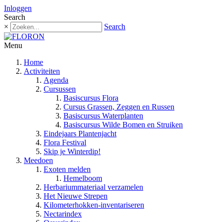
Inloggen
Search
×
Search
Menu
Home
Activiteiten
Agenda
Cursussen
Basiscursus Flora
Cursus Grassen, Zeggen en Russen
Basiscursus Waterplanten
Basiscursus Wilde Bomen en Struiken
Eindejaars Plantenjacht
Flora Festival
Skip je Winterdip!
Meedoen
Exoten melden
Hemelboom
Herbariummateriaal verzamelen
Het Nieuwe Strepen
Kilometerhokken-inventariseren
Nectarindex