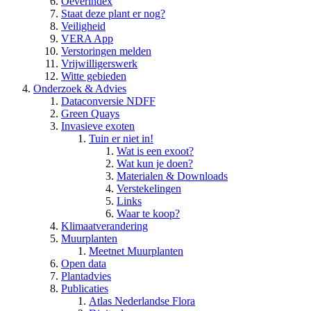
Oeverindex
Staat deze plant er nog?
Veiligheid
VERA App
Verstoringen melden
Vrijwilligerswerk
Witte gebieden
Onderzoek & Advies
Dataconversie NDFF
Green Quays
Invasieve exoten
Tuin er niet in!
Wat is een exoot?
Wat kun je doen?
Materialen & Downloads
Verstekelingen
Links
Waar te koop?
Klimaatverandering
Muurplanten
Meetnet Muurplanten
Open data
Plantadvies
Publicaties
Atlas Nederlandse Flora