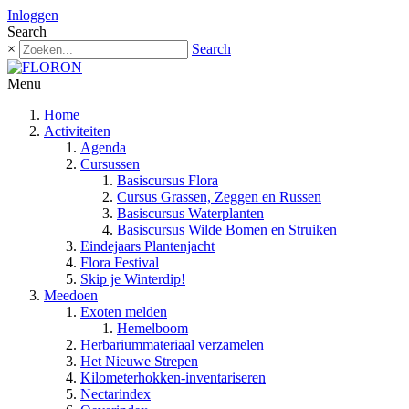
Inloggen
Search
×
Search
Menu
Home
Activiteiten
Agenda
Cursussen
Basiscursus Flora
Cursus Grassen, Zeggen en Russen
Basiscursus Waterplanten
Basiscursus Wilde Bomen en Struiken
Eindejaars Plantenjacht
Flora Festival
Skip je Winterdip!
Meedoen
Exoten melden
Hemelboom
Herbariummateriaal verzamelen
Het Nieuwe Strepen
Kilometerhokken-inventariseren
Nectarindex