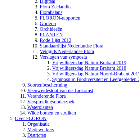
Digitaal
Flora Zeelandica
Florabalans
FLORON-rapporten
Gorteria
Orchideeën
PLANTEN
Rode Lijst 2012
Standaardlijst Nederlandse Flora
Veldgids Nederlandse Flora
Verslagen van symposia
Vrijwilligersdag Natuur Brabant 2019
Vrijwilligersdag Natuur Brabant 2018
Vrijwilligersdag Natuur Noord-Brabant 201
Symposium Biodiversiteit en Leefgebieden
Soortenbescherming
Veenweidesloot van de Toekomst
Veranderende Flora
Verspreidingsonderzoek
Waterplanten
Wilde bomen en struiken
Over FLORON
Organisatie
Medewerkers
Districten