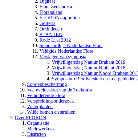
Digitaal
Flora Zeelandica
Florabalans
FLORON-rapporten
Gorteria
Orchideeën
PLANTEN
Rode Lijst 2012
Standaardlijst Nederlandse Flora
Veldgids Nederlandse Flora
Verslagen van symposia
Vrijwilligersdag Natuur Brabant 2019
Vrijwilligersdag Natuur Brabant 2018
Vrijwilligersdag Natuur Noord-Brabant 201
Symposium Biodiversiteit en Leefgebieden
Soortenbescherming
Veenweidesloot van de Toekomst
Veranderende Flora
Verspreidingsonderzoek
Waterplanten
Wilde bomen en struiken
Over FLORON
Organisatie
Medewerkers
Districten