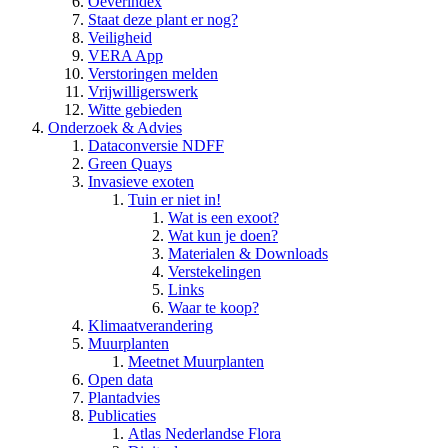
Oeverindex
Staat deze plant er nog?
Veiligheid
VERA App
Verstoringen melden
Vrijwilligerswerk
Witte gebieden
Onderzoek & Advies
Dataconversie NDFF
Green Quays
Invasieve exoten
Tuin er niet in!
Wat is een exoot?
Wat kun je doen?
Materialen & Downloads
Verstekelingen
Links
Waar te koop?
Klimaatverandering
Muurplanten
Meetnet Muurplanten
Open data
Plantadvies
Publicaties
Atlas Nederlandse Flora