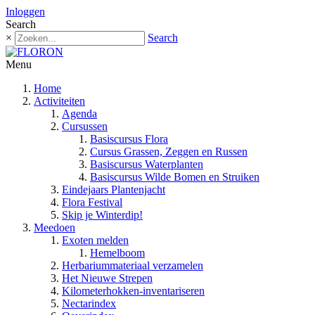
Inloggen
Search
×
Search
Menu
Home
Activiteiten
Agenda
Cursussen
Basiscursus Flora
Cursus Grassen, Zeggen en Russen
Basiscursus Waterplanten
Basiscursus Wilde Bomen en Struiken
Eindejaars Plantenjacht
Flora Festival
Skip je Winterdip!
Meedoen
Exoten melden
Hemelboom
Herbariummateriaal verzamelen
Het Nieuwe Strepen
Kilometerhokken-inventariseren
Nectarindex