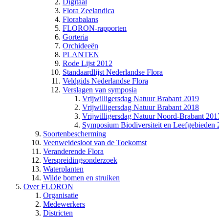
Digitaal
Flora Zeelandica
Florabalans
FLORON-rapporten
Gorteria
Orchideeën
PLANTEN
Rode Lijst 2012
Standaardlijst Nederlandse Flora
Veldgids Nederlandse Flora
Verslagen van symposia
Vrijwilligersdag Natuur Brabant 2019
Vrijwilligersdag Natuur Brabant 2018
Vrijwilligersdag Natuur Noord-Brabant 201
Symposium Biodiversiteit en Leefgebieden
Soortenbescherming
Veenweidesloot van de Toekomst
Veranderende Flora
Verspreidingsonderzoek
Waterplanten
Wilde bomen en struiken
Over FLORON
Organisatie
Medewerkers
Districten