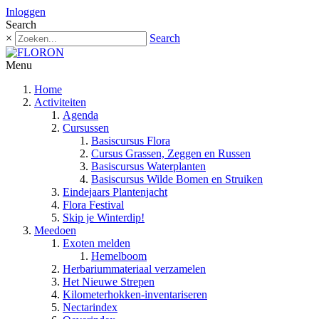
Inloggen
Search
×
Search
Menu
Home
Activiteiten
Agenda
Cursussen
Basiscursus Flora
Cursus Grassen, Zeggen en Russen
Basiscursus Waterplanten
Basiscursus Wilde Bomen en Struiken
Eindejaars Plantenjacht
Flora Festival
Skip je Winterdip!
Meedoen
Exoten melden
Hemelboom
Herbariummateriaal verzamelen
Het Nieuwe Strepen
Kilometerhokken-inventariseren
Nectarindex