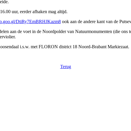
eide.
 16.00 uur, eerder afhaken mag altijd.
p.goo.gl/
DtiRy7EmBRHJKazm8
ook aan de andere kant van de Putsewe
delen aan de voet in de Noordpolder van Natuurmonumenten (die ons to
rviolier.
osendaal i.s.w. met FLORON district 18 Noord-Brabant Markiezaat.
Terug