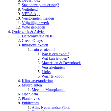
Oeverindex
Staat deze plant er nog?
Veiligheid
VERA App
Verstoringen melden
Vrijwilligerswerk
Witte gebieden
Onderzoek & Advies
Dataconversie NDFF
Green Quays
Invasieve exoten
Tuin er niet in!
Wat is een exoot?
Wat kun je doen?
Materialen & Downloads
Verstekelingen
Links
Waar te koop?
Klimaatverandering
Muurplanten
Meetnet Muurplanten
Open data
Plantadvies
Publicaties
Atlas Nederlandse Flora